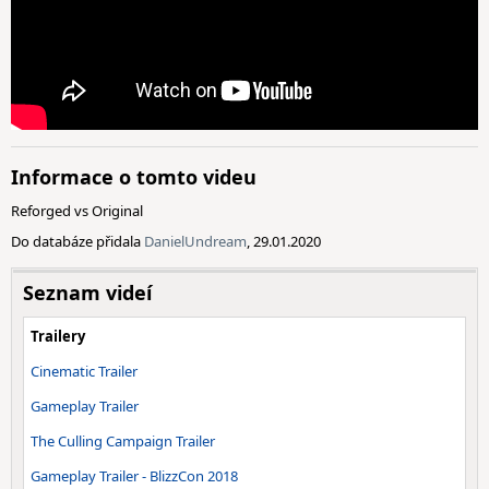
Informace o tomto videu
Reforged vs Original
Do databáze přidala
DanielUndream
, 29.01.2020
Seznam videí
Trailery
Cinematic Trailer
Gameplay Trailer
The Culling Campaign Trailer
Gameplay Trailer - BlizzCon 2018