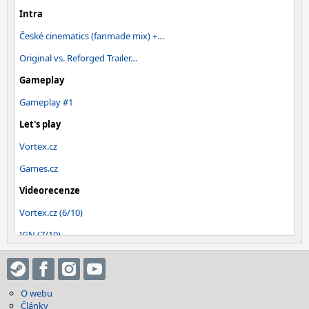
Intra
České cinematics (fanmade mix) +…
Original vs. Reforged Trailer…
Gameplay
Gameplay #1
Let's play
Vortex.cz
Games.cz
Videorecenze
Vortex.cz (6/10)
IGN (7/10)
Ostatní
Kompletní Soundtrack
O webu
Reforged vs Original
Články