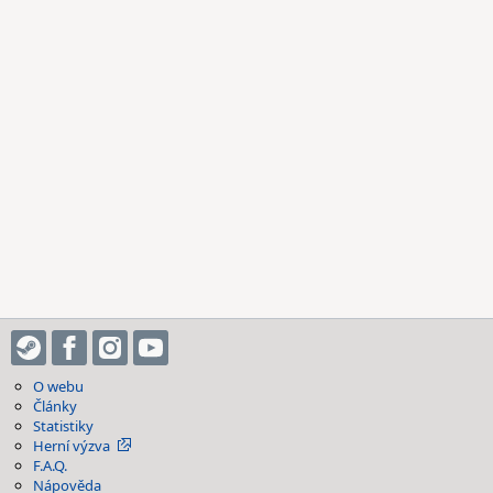
O webu
Články
Statistiky
Herní výzva
F.A.Q.
Nápověda