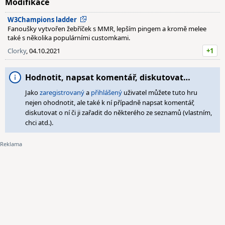
Modifikace
W3Champions ladder
Fanoušky vytvořen žebříček s MMR, lepším pingem a kromě melee
také s několika populárními customkami.
Clorky
, 04.10.2021
+1
Hodnotit, napsat komentář, diskutovat…
Jako
zaregistrovaný
a
přihlášený
uživatel můžete tuto hru
nejen ohodnotit, ale také k ní případně napsat komentář,
diskutovat o ní či ji zařadit do některého ze seznamů (vlastním,
chci atd.).