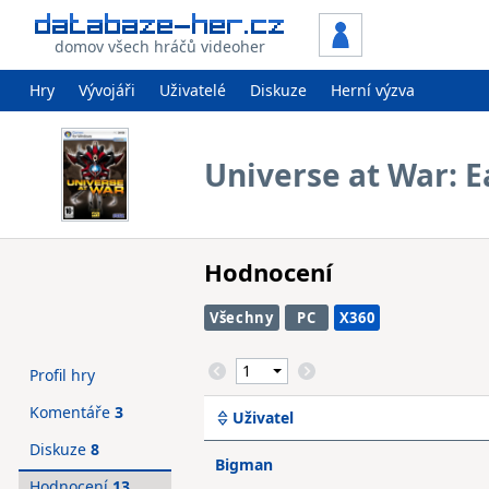
domov všech hráčů videoher
Hry
Vývojáři
Uživatelé
Diskuze
Herní výzva
Universe at War: E
Hodnocení
Všechny
PC
X360
Profil hry
Komentáře
3
Uživatel
Diskuze
8
Bigman
Hodnocení
13