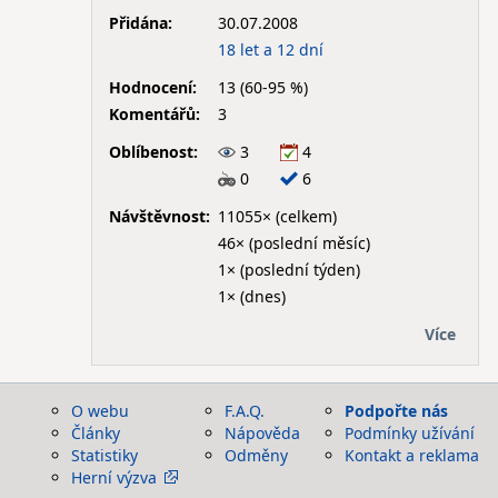
Přidána:
30.07.2008
18 let a 12 dní
Hodnocení:
13 (60-95 %)
Komentářů:
3
Oblíbenost:
3
4
0
6
Návštěvnost:
11055× (celkem)
46× (poslední měsíc)
1× (poslední týden)
1× (dnes)
Více
O webu
F.A.Q.
Podpořte nás
Články
Nápověda
Podmínky užívání
Statistiky
Odměny
Kontakt a reklama
Herní výzva