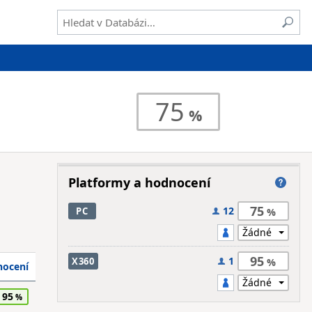
75
Platformy a hodnocení
75
12
PC
95
1
X360
ocení
95