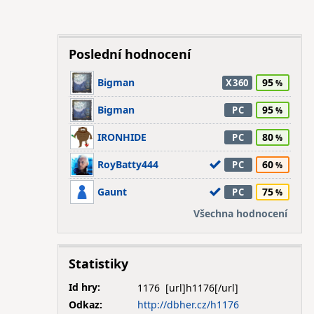
Poslední hodnocení
Bigman
95
X360
Bigman
95
PC
IRONHIDE
80
PC
RoyBatty444
60
PC
Gaunt
75
PC
Všechna hodnocení
Statistiky
Id hry:
1176
Odkaz:
http://dbher.cz/h1176