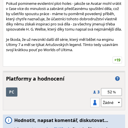
Pokud pomineme evidentní plot-holes - jakože se Avatar mohl vrátit
v čase více do minulosti a zabránit předčasnému spuštění děla, což
by ušetřilo spoustu práce - máme tu poměrně povedený příběh,
který chytře naznačuje, že účastníci tohoto dobrodružství vlastně
díky němu získali inspiraci pro svá díla - za všechny jmenuji třeba
spisovatele H. G. Wellse, který díky tomu napsal svá nejznámější díla.
Je škoda, že už nevznikl další díl série, který měl běžet na enginu
Ultimy 7 a měl se týkat Artušovských legend. Tímto tedy uzavírám
svojí krátkou pouť po Worlds of Ultima.
+19
Platformy a hodnocení
52
PC
3
Hodnotit, napsat komentář, diskutovat…