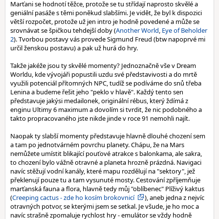
Marťani se hodnotí těžce, protože se tu střídají naprosto skvělé a
geniální pasáže s těmi poněkud slabšími. Je vidět, že byl k dispozici
větší rozpočet, protože už jen intro je hodně povedené a může se
srovnávat se špičkou tehdejší doby (
Another World
,
Eye of Beholder
2
). Tvorbou postavy vás provede Sigmund Freud (btw napoprvé mi
určil ženskou postavu) a pak už hurá do hry.
Takže jakéže jsou ty skvělé momenty? Jednoznačně vše v Dream
Worldu, kde vývojáři popustili uzdu své představivosti a do mrtě
využili potenciál přítomných NPC, tudíž se podíváme do snů třeba
Lenina a budeme řešit jeho "peklo v hlavě". Každý tento sen
představuje jakýsi medailonek, originální rébus, který ždímá z
enginu Ultimy 6 maximum a dovolím si tvrdit, že nic podobného a
takto propracovaného jste nikde jinde v roce 91 nemohli najít.
Naopak ty slabší momenty představuje hlavně dlouhé chození sem
a tam po jednotvárném povrchu planety. Chápu, že na Mars
nemůžete umístit blikající pouťové atrakce s balonkama, ale sakra,
to chození bylo vážně otravné a planeta hrozně prázdná. Navigaci
navíc stěžují vodní kanály, které mapu rozdělují na "sektory", jež
překlenují pouze tu a tam vysunuté mosty. Cestování zpříjemňuje
marťanská fauna a flora, hlavně tedy můj "oblíbenec" Plíživý kaktus
(
Creeping cactus - zde ho kosím brokovnicí
), aneb jedna z nejvíc
otravných potvor, se kterými jsem se setkal. Je všude, je ho moc a
navíc strašně zpomaluje rychlost hry - emulátor se vždy hodně