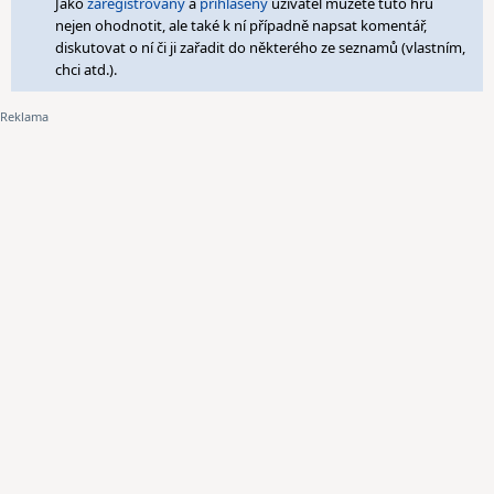
Jako
zaregistrovaný
a
přihlášený
uživatel můžete tuto hru
nejen ohodnotit, ale také k ní případně napsat komentář,
diskutovat o ní či ji zařadit do některého ze seznamů (vlastním,
chci atd.).