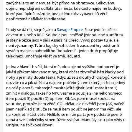
zadýchal a to ani nemusel být přímo na obrazovce. Celkovému
dojmu nepřidají ani odfláknutá města, kde často najdeme budovy,
které jsou úplně prázdné, bez jakéhokoliv vybavení či věcí,
nepřirozeně naflákané vedle sebe.
I tady se dá říci, stejně jako u
Savage Empire
, že se jedná spíše o
adventuru, než o RPG. Souboje jsou směšně jednoduché a umřít tu
je stejně těžké jako v sérii Assassins Creed. Vývoj postav tu je, ale
není významný. Tvůrci logicky vzhledem k zasazení hry odstranili
systém magie a nahradili ho "bobulemi" - jeden druh propůjčuje
telekinezi, umožňuje vidět ve tmě, léčí, atd.
Jedna z hlavních věcí, která mě odrazuje od vyššího hodnocení je
jakási překombinovanost hry, která občas zbytečně hází klacky pod
nohy a je místy docela těžká. Když už se z dlouhých dialogů konečně
dozvíte co a jak udělat a najdete potřebný item (který je třeba jediný
na celé planetě), tak stejně musíte ještě zjistit, jestli máte item 1)
zmínit v dialogu, takže ho NPC vezme a použije 2) na někoho/něco
item použít 3) použít (D)rop item. Občas jsem musel koukat na
youtube, protože jsem věděl CO udělat, ale nevěděl jsem JAK, načež
jsem například zjistil, že se musí item použít ne jenom "na věž", ale
na konkrétní část věže. Nelíbilo se mi, že parta je v podstatě pevně
daná a své společníky si nemůžete vybírat. Manuály jsou jako vždy u
Originu na špičkové úrovni.