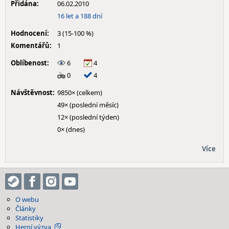
Přidána:
06.02.2010
16 let a 188 dní
Hodnocení:
3 (15-100 %)
Komentářů:
1
Oblíbenost:
6
4
0
4
Návštěvnost:
9850× (celkem)
49× (poslední měsíc)
12× (poslední týden)
0× (dnes)
Více
O webu
Články
Statistiky
Herní výzva