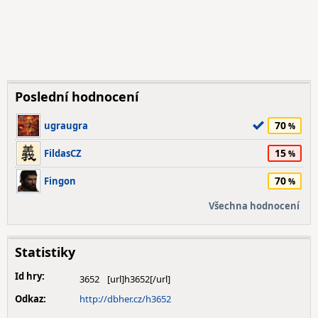
Poslední hodnocení
70
ugraugra
15
FildasCZ
70
Fingon
Všechna hodnocení
Statistiky
Id hry:
3652
Odkaz:
http://dbher.cz/h3652