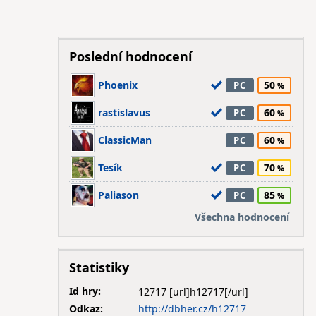
Poslední hodnocení
Phoenix
50
PC
rastislavus
60
PC
ClassicMan
60
PC
Tesík
70
PC
Paliason
85
PC
Všechna hodnocení
Statistiky
Id hry:
12717
Odkaz:
http://dbher.cz/h12717