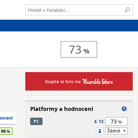
73
Kupte si hru na
Platformy a hodnocení
ocení
73
12
PC
90