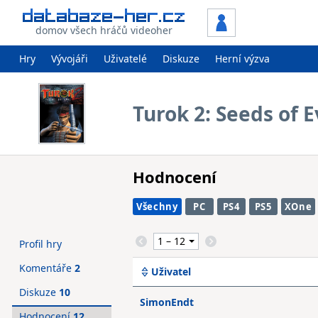
domov všech hráčů videoher
Hry
Vývojáři
Uživatelé
Diskuze
Herní výzva
Turok 2: Seeds of E
Hodnocení
Všechny
PC
PS4
PS5
XOne
Profil hry
Komentáře
2
Uživatel
Diskuze
10
SimonEndt
Hodnocení
12