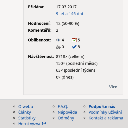
Přidána:
17.03.2017
9 let a 146 dní
Hodnocení:
12 (50-90 %)
Komentářů:
2
Oblíbenost:
4
5
0
8
Návštěvnost:
8718× (celkem)
150× (poslední měsíc)
63× (poslední týden)
0× (dnes)
Více
O webu
F.A.Q.
Podpořte nás
Články
Nápověda
Podmínky užívání
Statistiky
Odměny
Kontakt a reklama
Herní výzva