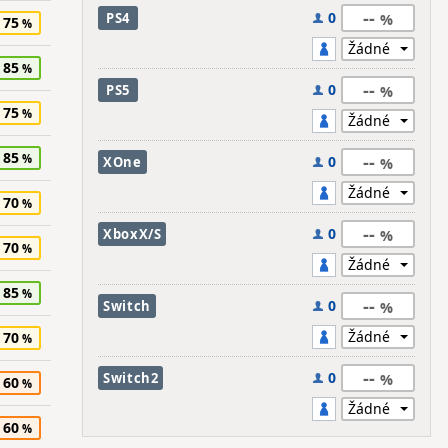
--
0
PS4
75
85
--
0
PS5
75
85
--
0
XOne
70
--
0
XboxX/S
70
85
--
0
Switch
70
--
0
Switch2
60
60