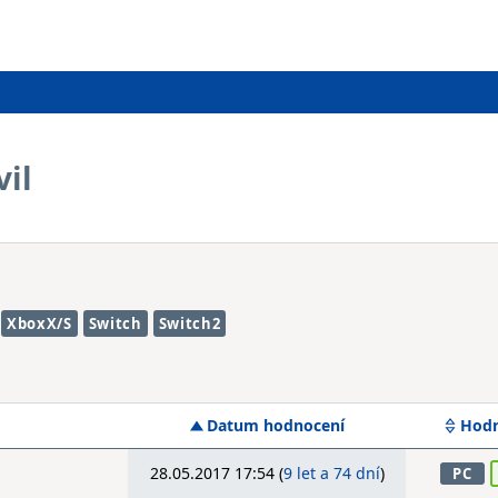
vil
XboxX/S
Switch
Switch2
Datum hodnocení
Hodn
28.05.2017 17:54 (
9 let a 74 dní
)
PC