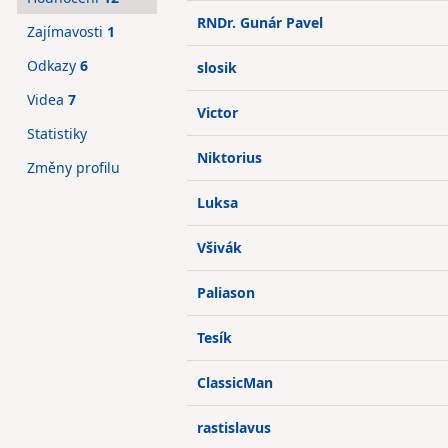
RNDr. Gunár Pavel
Zajímavosti
1
Odkazy
6
slosik
Videa
7
Victor
Statistiky
Niktorius
Změny profilu
Luksa
Všivák
Paliason
Tesík
ClassicMan
rastislavus