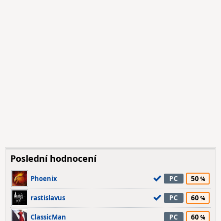
Poslední hodnocení
50
Phoenix
PC
60
rastislavus
PC
60
ClassicMan
PC