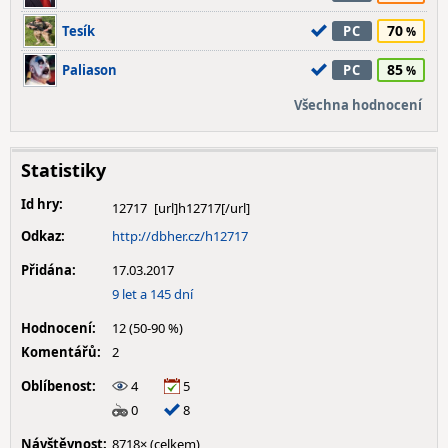
70
Tesík
PC
85
Paliason
PC
Všechna hodnocení
Statistiky
Id hry:
12717
Odkaz:
http://dbher.cz/h12717
Přidána:
17.03.2017
9 let a 145 dní
Hodnocení:
12 (50-90 %)
Komentářů:
2
Oblíbenost:
4
5
0
8
Návštěvnost:
8718× (celkem)