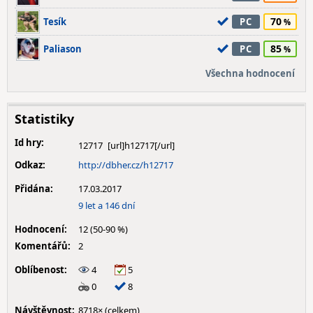
70
Tesík
PC
85
Paliason
PC
Všechna hodnocení
Statistiky
Id hry:
12717
Odkaz:
http://dbher.cz/h12717
Přidána:
17.03.2017
9 let a 146 dní
Hodnocení:
12 (50-90 %)
Komentářů:
2
Oblíbenost:
4
5
0
8
Návštěvnost:
8718× (celkem)