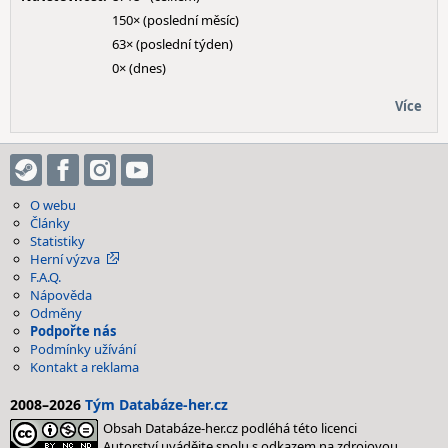
150× (poslední měsíc)
63× (poslední týden)
0× (dnes)
Více
O webu
Články
Statistiky
Herní výzva
F.A.Q.
Nápověda
Odměny
Podpořte nás
Podmínky užívání
Kontakt a reklama
2008–2026
Tým Databáze-her.cz
Obsah Databáze-her.cz podléhá této licenci
Autorství uvádějte spolu s odkazem na zdrojovou