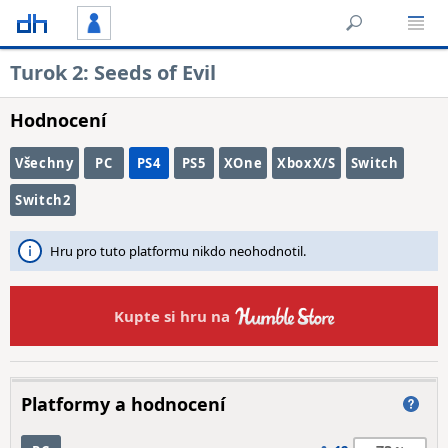
Turok 2: Seeds of Evil
Hodnocení
Všechny
PC
PS4
PS5
XOne
XboxX/S
Switch
Switch2
Hru pro tuto platformu nikdo neohodnotil.
Kupte si hru na
Platformy a hodnocení