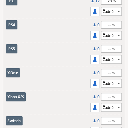
73
PC
12
--
PS4
0
--
PS5
0
--
XOne
0
--
XboxX/S
0
--
Switch
0