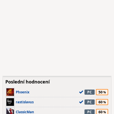
Poslední hodnocení
50
Phoenix
PC
60
rastislavus
PC
60
ClassicMan
PC