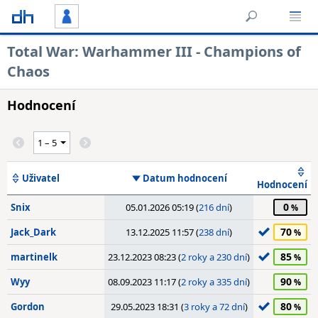
Total War: Warhammer III - Champions of
Chaos
Hodnocení
Uživatel
Datum hodnocení
Hodnocení
0
Snix
05.01.2026 05:19 (
216 dní
)
70
Jack_Dark
13.12.2025 11:57 (
238 dní
)
85
martinelk
23.12.2023 08:23 (
2 roky a 230 dní
)
90
Wyy
08.09.2023 11:17 (
2 roky a 335 dní
)
80
Gordon
29.05.2023 18:31 (
3 roky a 72 dní
)