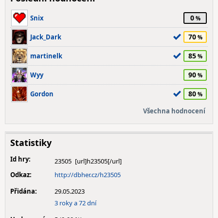
0
Snix
70
Jack_Dark
85
martinelk
90
Wyy
80
Gordon
Všechna hodnocení
Statistiky
Id hry:
23505
Odkaz:
http://dbher.cz/h23505
Přidána:
29.05.2023
3 roky a 72 dní