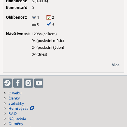
Hodnocení:
5 (0-90 %)
Komentářů:
0
Oblíbenost:
1
2
0
4
Návštěvnost:
1298× (celkem)
9× (poslední měsíc)
2× (poslední týden)
0× (dnes)
Více
O webu
Články
Statistiky
Herní výzva
F.A.Q.
Nápověda
Odměny