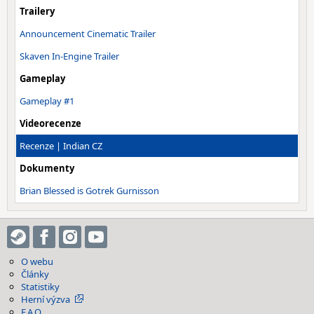
Trailery
Announcement Cinematic Trailer
Skaven In-Engine Trailer
Gameplay
Gameplay #1
Videorecenze
Recenze | Indian CZ
Dokumenty
Brian Blessed is Gotrek Gurnisson
O webu
Články
Statistiky
Herní výzva
F.A.Q.