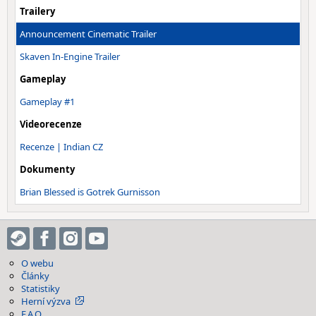
Trailery
Announcement Cinematic Trailer
Skaven In-Engine Trailer
Gameplay
Gameplay #1
Videorecenze
Recenze | Indian CZ
Dokumenty
Brian Blessed is Gotrek Gurnisson
O webu
Články
Statistiky
Herní výzva
F.A.Q.