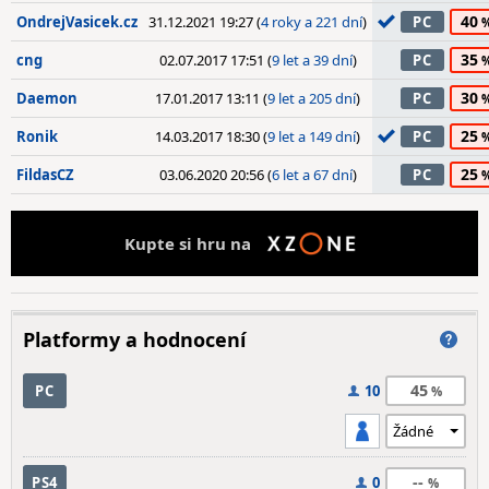
40
OndrejVasicek.cz
31.12.2021 19:27 (
4 roky a 221 dní
)
PC
35
cng
02.07.2017 17:51 (
9 let a 39 dní
)
PC
30
Daemon
17.01.2017 13:11 (
9 let a 205 dní
)
PC
25
Ronik
14.03.2017 18:30 (
9 let a 149 dní
)
PC
25
FildasCZ
03.06.2020 20:56 (
6 let a 67 dní
)
PC
Kupte si hru na
Platformy a hodnocení
45
PC
10
--
PS4
0