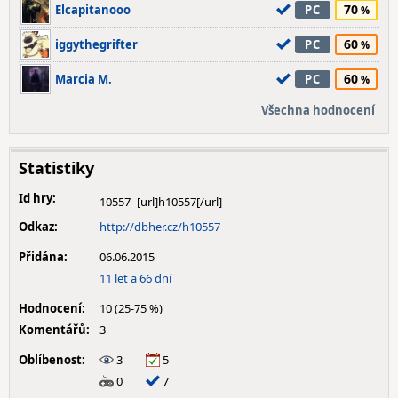
70
Elcapitanooo
PC
60
iggythegrifter
PC
60
Marcia M.
PC
Všechna hodnocení
Statistiky
Id hry:
10557
Odkaz:
http://dbher.cz/h10557
Přidána:
06.06.2015
11 let a 66 dní
Hodnocení:
10 (25-75 %)
Komentářů:
3
Oblíbenost:
3
5
0
7