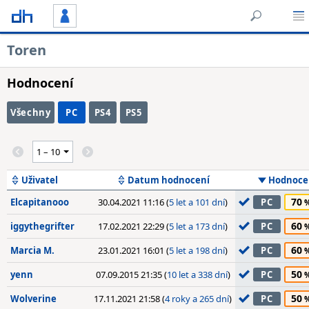
Toren
Hodnocení
Všechny
PC
PS4
PS5
Uživatel
Datum hodnocení
Hodnoce
70
Elcapitanooo
30.04.2021 11:16 (
5 let a 101 dní
)
PC
60
iggythegrifter
17.02.2021 22:29 (
5 let a 173 dní
)
PC
60
Marcia M.
23.01.2021 16:01 (
5 let a 198 dní
)
PC
50
yenn
07.09.2015 21:35 (
10 let a 338 dní
)
PC
50
Wolverine
17.11.2021 21:58 (
4 roky a 265 dní
)
PC