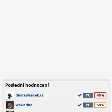
Poslední hodnocení
40
OndrejVasicek.cz
PC
50
Wolverine
PC