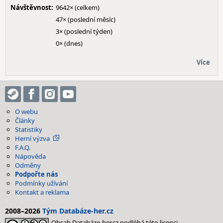
Návštěvnost:
9642× (celkem)
47× (poslední měsíc)
3× (poslední týden)
0× (dnes)
Více
O webu
Články
Statistiky
Herní výzva
F.A.Q.
Nápověda
Odměny
Podpořte nás
Podmínky užívání
Kontakt a reklama
2008–2026
Tým Databáze-her.cz
Obsah Databáze-her.cz podléhá této licenci