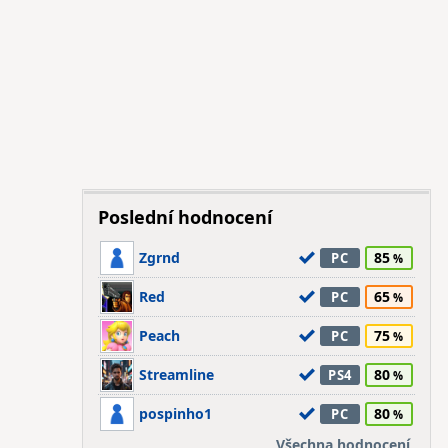
Poslední hodnocení
Zgrnd
85
PC
Red
65
PC
Peach
75
PC
Streamline
80
PS4
pospinho1
80
PC
Všechna hodnocení