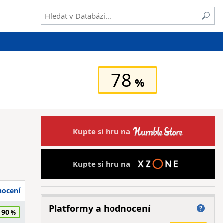
78
Kupte si hru na
Kupte si hru na
ocení
Platformy a hodnocení
90