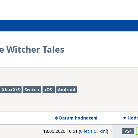
e Witcher Tales
XboxX/S
Switch
iOS
Android
Datum hodnocení
Hodn
18.06.2020 16:51 (
6 let a 51 dní
)
PS4