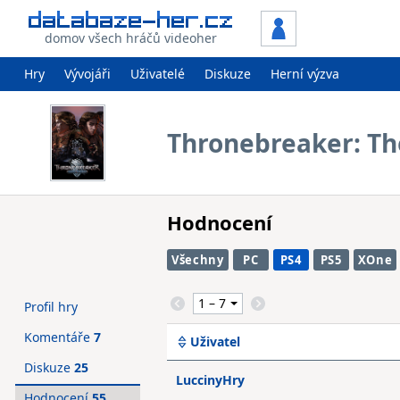
domov všech hráčů videoher
Hry
Vývojáři
Uživatelé
Diskuze
Herní výzva
Thronebreaker: Th
Hodnocení
Všechny
PC
PS4
PS5
XOne
Profil hry
Komentáře
7
Uživatel
Diskuze
25
LuccinyHry
Hodnocení
55