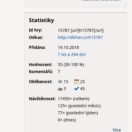
Statistiky
Id hry:
15787
Odkaz:
http://dbher.cz/h15787
Přidána:
19.10.2018
7 let a 294 dní
Hodnocení:
55 (30-100 %)
Komentářů:
7
Oblíbenost:
15
25
5
45
Návštěvnost:
17450× (celkem)
125× (poslední měsíc)
77× (poslední týden)
0× (dnes)
Více