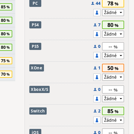
78
44
PC
85
80
80
7
PS4
80
--
0
PS5
80
75
50
1
XOne
70
--
0
XboxX/S
85
2
Switch
--
0
iOS