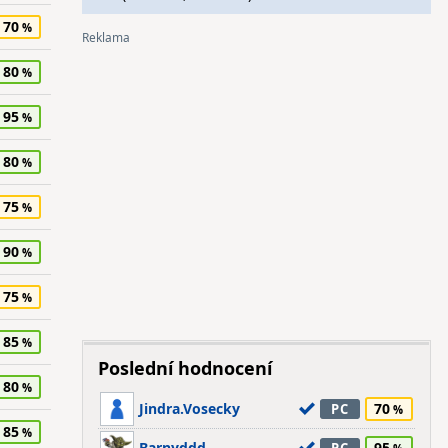
70
80
95
80
75
90
75
85
Poslední hodnocení
80
Jindra.Vosecky
70
PC
85
Barnyddd
95