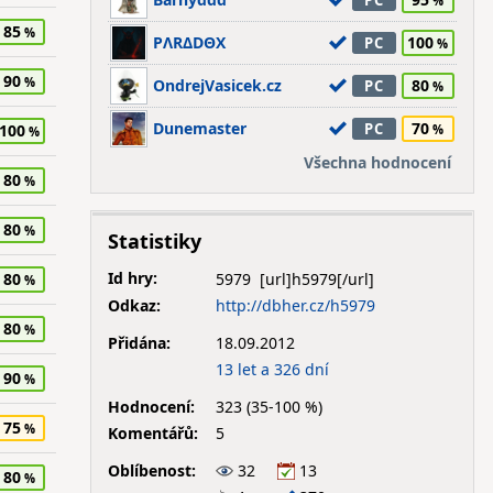
PC
85
PΛRΔDΘX
100
PC
90
OndrejVasicek.cz
80
PC
Dunemaster
70
PC
100
Všechna hodnocení
80
80
Statistiky
Id hry:
5979
80
Odkaz:
http://dbher.cz/h5979
80
Přidána:
18.09.2012
13 let a 326 dní
90
Hodnocení:
323 (35-100 %)
75
Komentářů:
5
Oblíbenost:
32
13
80