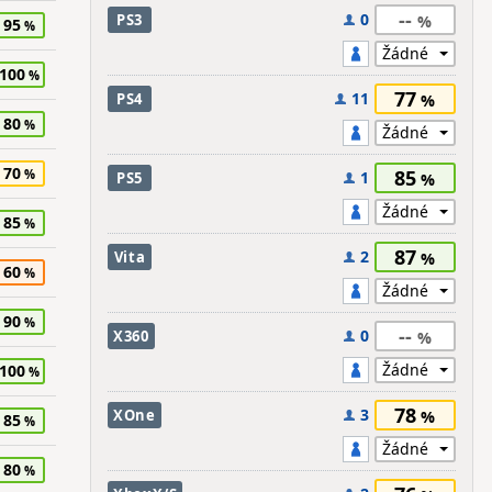
--
0
PS3
95
100
77
11
PS4
80
70
85
1
PS5
85
87
2
Vita
60
90
--
0
X360
100
78
3
XOne
85
80