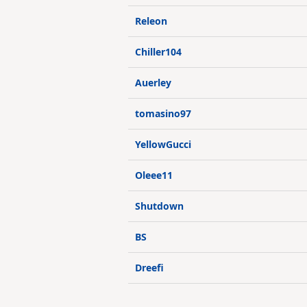
Releon
Chiller104
Auerley
tomasino97
YellowGucci
Oleee11
Shutdown
BS
Dreefi