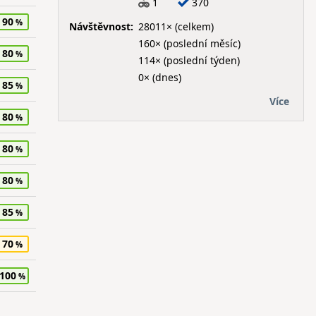
1
370
90
Návštěvnost:
28011× (celkem)
160× (poslední měsíc)
80
114× (poslední týden)
0× (dnes)
85
Více
80
80
80
85
70
100