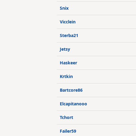
Snix
Vicclein
Sterba21
Jetsy
Haskeer
Krtkin
Bartcore86
Elcapitanooo
Tchort
Failer59