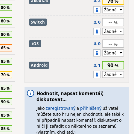
76
2
XboxX/S
80
80
--
0
Switch
80
--
0
iOS
65
85
90
1
Android
70
85
Hodnotit, napsat komentář,
diskutovat…
90
Jako
zaregistrovaný
a
přihlášený
uživatel
můžete tuto hru nejen ohodnotit, ale také k
85
ní případně napsat komentář, diskutovat o
ní či ji zařadit do některého ze seznamů
85
(vlastním, chci atd.).