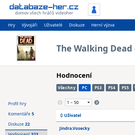
domov všech hráčů videoher
Hry
Vývojáři
Uživatelé
Diskuze
Herní výzva
The Walking Dead 
Hodnocení
Všechny
PC
PS3
PS4
PS5
Profil hry
Komentáře
5
Uživatel
Diskuze
22
Jindra.Vosecky
Hodnocení
323