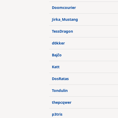
Doomcourier
Jirka_Mustang
TessDragon
d0kker
Bajčo
Katt
DosRatas
Tondulin
thepcqwer
p3tris