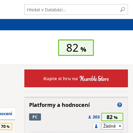
82
Kupte si hru na
Platformy a hodnocení
ocení
82
303
PC
70