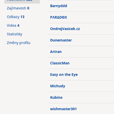
Barnyddd
Zajímavosti
0
Odkazy
13
PΛRΔDΘX
Videa
4
OndrejVasicek.cz
Statistiky
Dunemaster
Změny profilu
Artran
ClassicMan
Easy on the Eye
Michudy
Kubino
wishmaster301