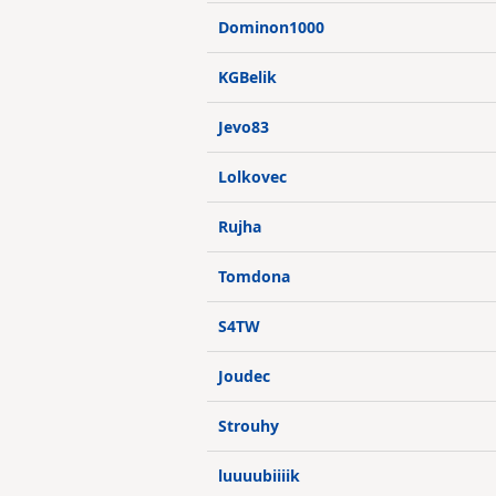
Dominon1000
KGBelik
Jevo83
Lolkovec
Rujha
Tomdona
S4TW
Joudec
Strouhy
luuuubiiiik