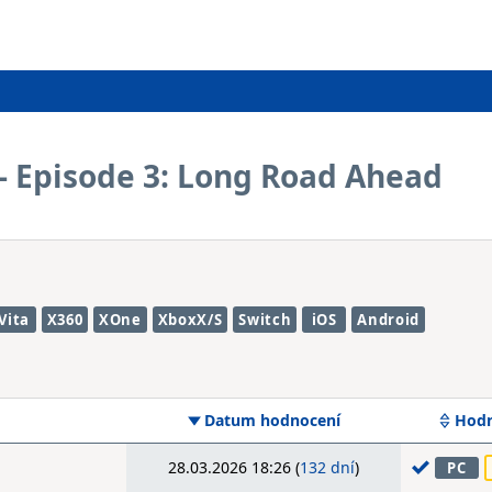
- Episode 3: Long Road Ahead
Vita
X360
XOne
XboxX/S
Switch
iOS
Android
Datum hodnocení
Hodn
28.03.2026 18:26 (
132 dní
)
PC