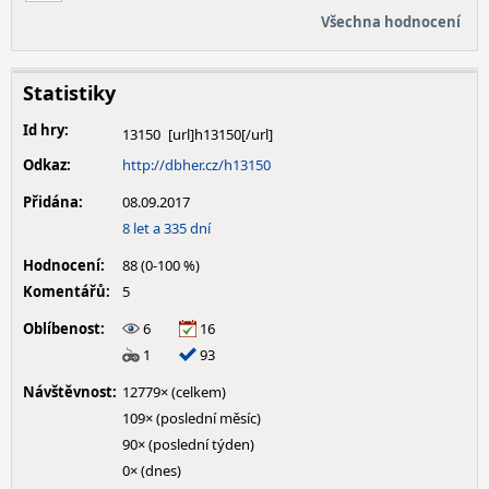
Všechna hodnocení
Statistiky
Id hry:
13150
Odkaz:
http://dbher.cz/h13150
Přidána:
08.09.2017
8 let a 335 dní
Hodnocení:
88 (0-100 %)
Komentářů:
5
Oblíbenost:
6
16
1
93
Návštěvnost:
12779× (celkem)
109× (poslední měsíc)
90× (poslední týden)
0× (dnes)