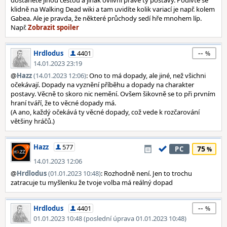
dostanete jinou cestou a jinak ovlivní právě ty postavy. Podivte se
klidně na Walking Dead wiki a tam uvidíte kolik variací je např. kolem
Gabea. Ale je pravda, že některé průchody sedí hře mnohem líp.
Např.
--
Hrdlodus
4401
14.01.2023 23:19
@
Hazz
(14.01.2023 12:06)
: Ono to má dopady, ale jiné, než všichni
očekávají. Dopady na vyznění příběhu a dopady na charakter
postavy. Věcně to skoro nic nemění. Ovšem šikovně se to při prvním
hraní tváří, že to věcné dopady má.
(A ano, každý očekává ty věcné dopady, což vede k rozčarování
většiny hráčů.)
Hazz
577
75
PC
14.01.2023 12:06
@
Hrdlodus
(01.01.2023 10:48)
: Rozhodně není. Jen to trochu
zatracuje tu myšlenku že tvoje volba má reálný dopad
--
Hrdlodus
4401
01.01.2023 10:48 (poslední úprava 01.01.2023 10:48)