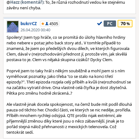
@
Hazz (komentář)
: To, že různá rozhodnutí vedou ke stejnému
závěru není chyba.
70
bukrrCZ
4505
PC
26.04.2020 00:40
Spoilery! Jsem typ hráče, co se promítá do úlohy hlavního hrdiny
nebo nebere v potaz jeho back story atd.. V tomhle případě to
znamená, že jsem po předešlých dvou dílech, ve kterých figurovala
Clem, dával v (ne)rozhodování přednost jí, protože vím, jak skvělá
postava to je. Clem vs nějaká skupina cizáků? Dycky Clem.
Poprvé jsem to taky hrál s někým souběžně a mohl jsem si s ním
vyměňovat poznatky. Jako třeba "co se stalo na konci třetí
epizody?". Třetí epizoda rozjela celý příběh a kvůli (ne)rozhodnutí se
na začátku vytratil drive. Ona vlastně celá čtyřka je dost zbytečná.
Pětka pro změnu hodně zkrácená..?
Ale vlastně jinak docela spokojenost, na čemž bude mít podíl dlouhá
pauza od těchto her. Chodící části, ve kterých se nic neděje, prořídla.
Příběh mnohem rychleji odsýpá. QTE prošlo nijak extrémní, ale
příjemnější změnou díky které jsou o něco zábavnější. Jinak je to
pořád stejná nálož přehnanosti z mexických telenovela. Což
tentokrát sedí.