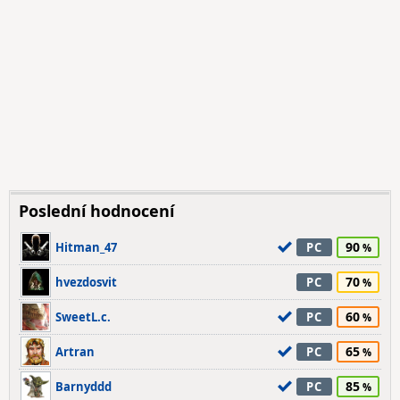
Poslední hodnocení
90
Hitman_47
PC
70
hvezdosvit
PC
60
SweetL.c.
PC
65
Artran
PC
85
Barnyddd
PC