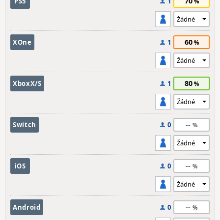
70
PS5
1
60
XOne
1
80
XboxX/S
1
--
Switch
0
--
iOS
0
--
Android
0