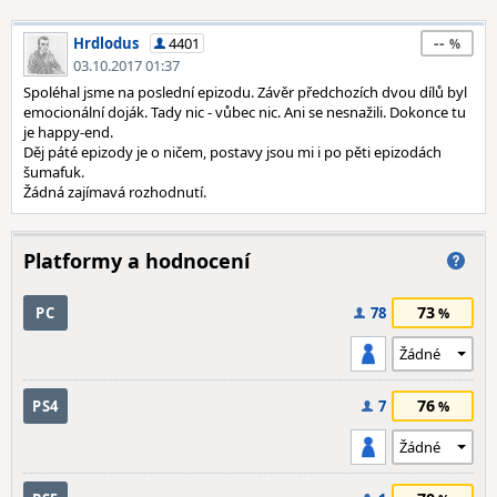
--
Hrdlodus
4401
03.10.2017 01:37
Spoléhal jsme na poslední epizodu. Závěr předchozích dvou dílů byl
emocionální doják. Tady nic - vůbec nic. Ani se nesnažili. Dokonce tu
je happy-end.
Děj páté epizody je o ničem, postavy jsou mi i po pěti epizodách
šumafuk.
Žádná zajímavá rozhodnutí.
Platformy a hodnocení
73
PC
78
76
PS4
7