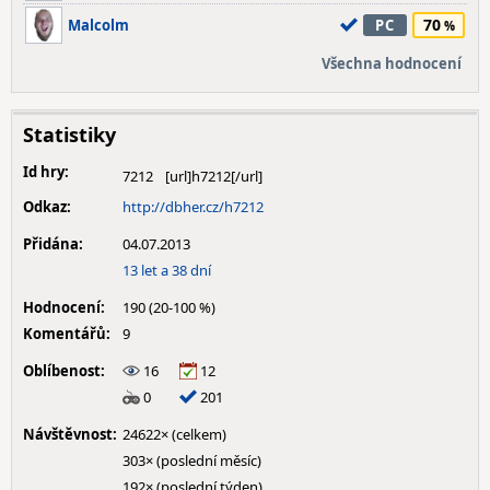
70
Malcolm
PC
Všechna hodnocení
Statistiky
Id hry:
7212
Odkaz:
http://dbher.cz/h7212
Přidána:
04.07.2013
13 let a 38 dní
Hodnocení:
190 (20-100 %)
Komentářů:
9
Oblíbenost:
16
12
0
201
Návštěvnost:
24622× (celkem)
303× (poslední měsíc)
192× (poslední týden)