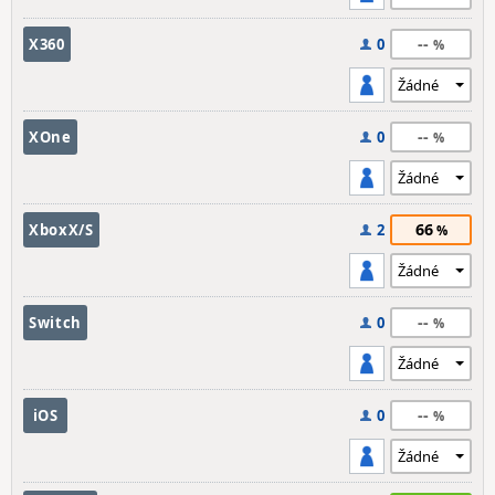
--
X360
0
--
XOne
0
66
XboxX/S
2
--
Switch
0
--
iOS
0