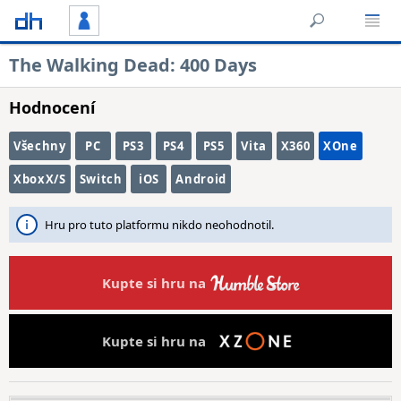
The Walking Dead: 400 Days
Hodnocení
Všechny
PC
PS3
PS4
PS5
Vita
X360
XOne
XboxX/S
Switch
iOS
Android
Hru pro tuto platformu nikdo neohodnotil.
Kupte si hru na
Kupte si hru na