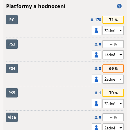
Platformy a hodnocení
71
PC
178
--
PS3
0
69
PS4
8
70
PS5
1
--
Vita
0