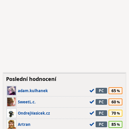
Poslední hodnocení
65
adam.kulhanek
PC
60
SweetL.c.
PC
70
OndrejVasicek.cz
PC
85
Artran
PC