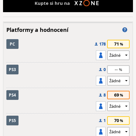
Kupte si hru na
Platformy a hodnocení
71
PC
178
--
PS3
0
69
PS4
8
70
PS5
1