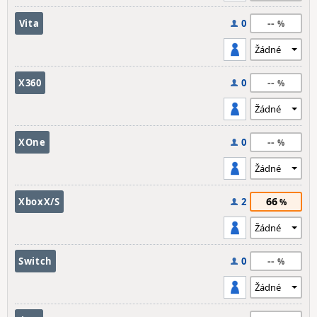
--
Vita
0
--
X360
0
--
XOne
0
66
XboxX/S
2
--
Switch
0