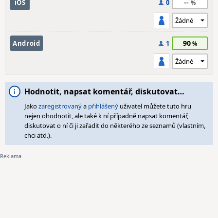
--
iOS
0
90
Android
1
Hodnotit, napsat komentář, diskutovat…
Jako
zaregistrovaný
a
přihlášený
uživatel můžete tuto hru
nejen ohodnotit, ale také k ní případně napsat komentář,
diskutovat o ní či ji zařadit do některého ze seznamů (vlastním,
chci atd.).