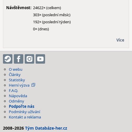
Návštěvnost:
24622× (celkem)
303× (poslední měsíc)
192× (poslední týden)
0× (dnes)
Více
O webu
Články
Statistiky
Herní výzva
F.A.Q.
Nápověda
Odměny
Podpořte nás
Podmínky užívání
Kontakt a reklama
2008–2026
Tým Databáze-her.cz