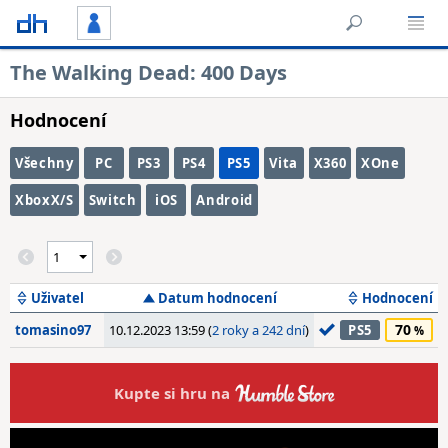
The Walking Dead: 400 Days
Hodnocení
Všechny
PC
PS3
PS4
PS5
Vita
X360
XOne
XboxX/S
Switch
iOS
Android
Uživatel
Datum hodnocení
Hodnocení
70
tomasino97
10.12.2023 13:59 (
2 roky a 242 dní
)
PS5
Kupte si hru na