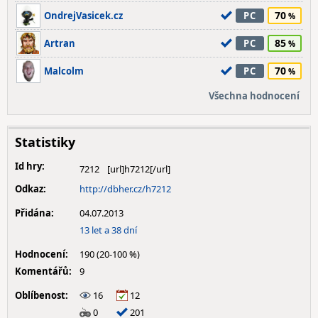
70
OndrejVasicek.cz
PC
85
Artran
PC
70
Malcolm
PC
Všechna hodnocení
Statistiky
Id hry:
7212
Odkaz:
http://dbher.cz/h7212
Přidána:
04.07.2013
13 let a 38 dní
Hodnocení:
190 (20-100 %)
Komentářů:
9
Oblíbenost:
16
12
0
201