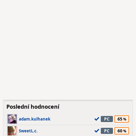
Poslední hodnocení
65
adam.kulhanek
PC
60
SweetL.c.
PC