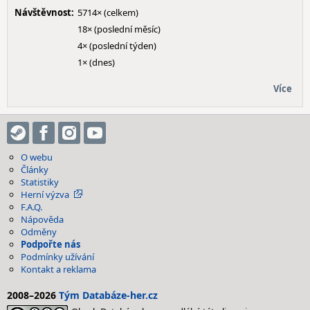
Návštěvnost:
5714× (celkem)
18× (poslední měsíc)
4× (poslední týden)
1× (dnes)
Více
O webu
Články
Statistiky
Herní výzva
F.A.Q.
Nápověda
Odměny
Podpořte nás
Podmínky užívání
Kontakt a reklama
2008–2026
Tým Databáze-her.cz