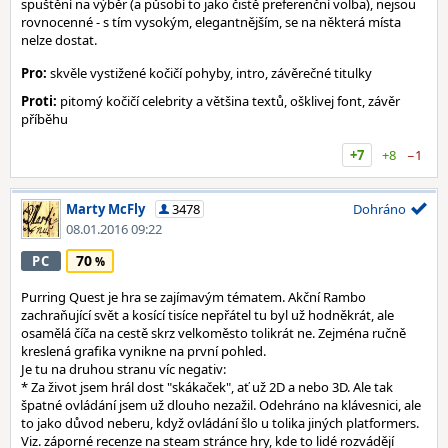
spuštění na výběr (a působí to jako čistě preferenční volba), nejsou
rovnocenné - s tím vysokým, elegantnějším, se na některá místa
nelze dostat.
Pro:
skvěle vystižené kočičí pohyby, intro, závěrečné titulky
Proti:
pitomý kočičí celebrity a většina textů, ošklivej font, závěr
příběhu
+7
+8
−1
Marty McFly
3478
Dohráno
08.01.2016 09:22
70
PC
Purring Quest je hra se zajímavým tématem. Akční Rambo
zachraňující svět a kosící tisíce nepřátel tu byl už hodněkrát, ale
osamělá číča na cestě skrz velkoměsto tolikrát ne. Zejména ručně
kreslená grafika vynikne na první pohled.
Je tu na druhou stranu víc negativ:
* Za život jsem hrál dost "skákaček", ať už 2D a nebo 3D. Ale tak
špatné ovládání jsem už dlouho nezažil. Odehráno na klávesnici, ale
to jako důvod neberu, když ovládání šlo u tolika jiných platformers.
Viz. záporné recenze na steam stránce hry, kde to lidé rozvádějí