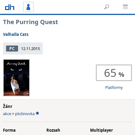
The Purring Quest
Valhalla Cats
PC
12.11.2015
65
Platformy
Žánr
akce
>
plošinovka
Forma
Rozsah
Multiplayer