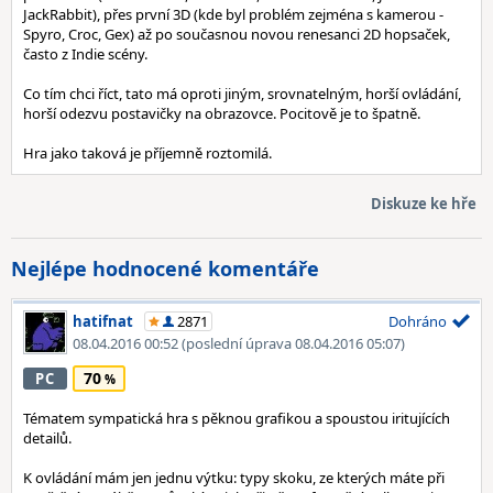
JackRabbit), přes první 3D (kde byl problém zejména s kamerou -
Spyro, Croc, Gex) až po současnou novou renesanci 2D hopsaček,
často z Indie scény.
Co tím chci říct, tato má oproti jiným, srovnatelným, horší ovládání,
horší odezvu postavičky na obrazovce. Pocitově je to špatně.
Hra jako taková je příjemně roztomilá.
Diskuze ke hře
Nejlépe hodnocené komentáře
hatifnat
2871
Dohráno
08.04.2016 00:52
(poslední úprava 08.04.2016 05:07)
70
PC
Tématem sympatická hra s pěknou grafikou a spoustou iritujících
detailů.
K ovládání mám jen jednu výtku: typy skoku, ze kterých máte při