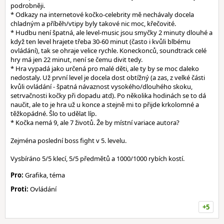
podrobněji.
* Odkazy na internetové kočko-celebrity mě nechávaly docela
chladným a příběh/vtipy byly takové nic moc, křečovité.
* Hudbu není špatná, ale level-music jsou smyčky 2 minuty dlouhé a
když ten level hrajete třeba 30-60 minut (často i kvůli blbému
ovládání), tak se ohraje velice rychle. Koneckonců, soundtrack celé
hry má jen 22 minut, není se čemu divit tedy.
* Hra vypadá jako určená pro malé děti, ale ty by se moc daleko
nedostaly. Už první level je docela dost obtížný (a zas, z velké části
kvůli ovládání - špatná návaznost vysokého/dlouhého skoku,
setrvačnosti kočky při dopadu atd). Po několika hodinách se to dá
naučit, ale to je hra už u konce a stejně mi to přijde krkolomné a
těžkopádné. Šlo to udělat líp.
* Kočka nemá 9, ale 7 životů. Že by místní variace autora?
Zejména poslední boss fight v 5. levelu.
Vysbíráno 5/5 klecí, 5/5 předmětů a 1000/1000 rybích kostí.
Pro:
Grafika, téma
Proti:
Ovládání
+5