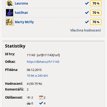
70
Laurona
70
hatifnat
70
Marty McFly
Všechna hodnocení
Statistiky
Id hry:
11143
Odkaz:
http://dbher.cz/h11143
Přidána:
08.12.2015
10 let a 243 dní
Hodnocení:
4 (50-70 %)
Komentářů:
2
Oblíbenost:
2
2
0
4