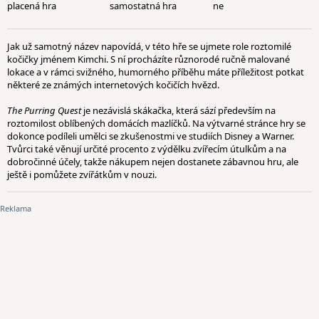
placená hra
samostatná hra
ne
Jak už samotný název napovídá, v této hře se ujmete role roztomilé
kočičky jménem Kimchi. S ní procházíte různorodé ručně malované
lokace a v rámci svižného, humorného příběhu máte příležitost potkat
některé ze známých internetových kočičích hvězd.
The Purring Quest
je nezávislá skákačka, která sází především na
roztomilost oblíbených domácích mazlíčků. Na výtvarné stránce hry se
dokonce podíleli umělci se zkušenostmi ve studiích Disney a Warner.
Tvůrci také věnují určité procento z výdělku zvířecím útulkům a na
dobročinné účely, takže nákupem nejen dostanete zábavnou hru, ale
ještě i pomůžete zvířátkům v nouzi.