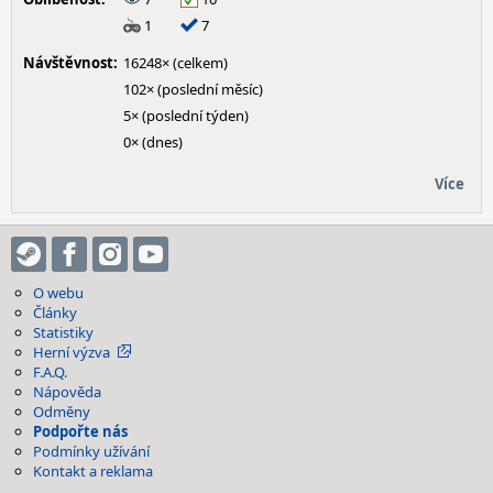
1
7
Návštěvnost:
16248× (celkem)
102× (poslední měsíc)
5× (poslední týden)
0× (dnes)
Více
O webu
Články
Statistiky
Herní výzva
F.A.Q.
Nápověda
Odměny
Podpořte nás
Podmínky užívání
Kontakt a reklama