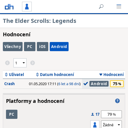
The Elder Scrolls: Legends
Hodnocení
Všechny
PC
iOS
Android
Uživatel
Datum hodnocení
Hodnocení
75
Crash
01.05.2020 17:11 (
6 let a 98 dní
)
Android
Platformy a hodnocení
79
PC
17