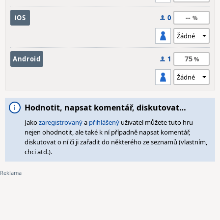
--
iOS
0
75
Android
1
Hodnotit, napsat komentář, diskutovat…
Jako
zaregistrovaný
a
přihlášený
uživatel můžete tuto hru
nejen ohodnotit, ale také k ní případně napsat komentář,
diskutovat o ní či ji zařadit do některého ze seznamů (vlastním,
chci atd.).