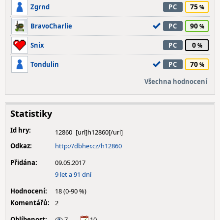
75
Zgrnd
PC
90
BravoCharlie
PC
0
Snix
PC
70
Tondulin
PC
Všechna hodnocení
Statistiky
Id hry:
12860
Odkaz:
http://dbher.cz/h12860
Přidána:
09.05.2017
9 let a 91 dní
Hodnocení:
18 (0-90 %)
Komentářů:
2
Oblíbenost:
7
10