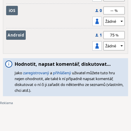
--
iOS
0
75
Android
1
Hodnotit, napsat komentář, diskutovat…
Jako
zaregistrovaný
a
přihlášený
uživatel můžete tuto hru
nejen ohodnotit, ale také k ní případně napsat komentář,
diskutovat o ní či ji zařadit do některého ze seznamů (vlastním,
chci atd.).