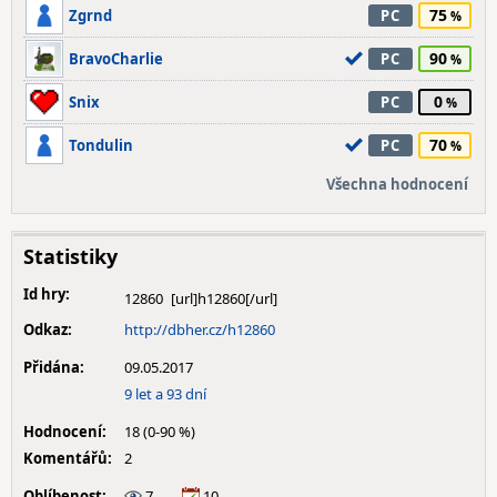
75
Zgrnd
PC
90
BravoCharlie
PC
0
Snix
PC
70
Tondulin
PC
Všechna hodnocení
Statistiky
Id hry:
12860
Odkaz:
http://dbher.cz/h12860
Přidána:
09.05.2017
9 let a 93 dní
Hodnocení:
18 (0-90 %)
Komentářů:
2
Oblíbenost:
7
10