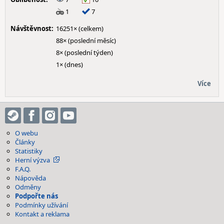
1
7
Návštěvnost:
16251× (celkem)
88× (poslední měsíc)
8× (poslední týden)
1× (dnes)
Více
O webu
Články
Statistiky
Herní výzva
F.A.Q.
Nápověda
Odměny
Podpořte nás
Podmínky užívání
Kontakt a reklama