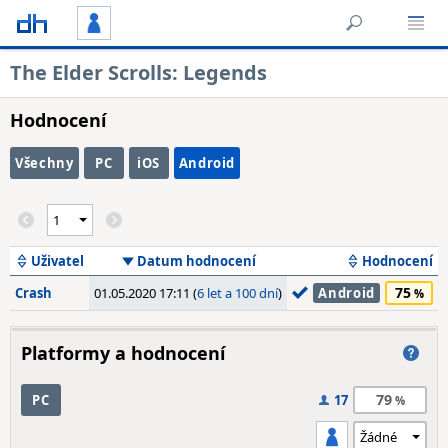
The Elder Scrolls: Legends
Hodnocení
Všechny
PC
iOS
Android
Uživatel
Datum hodnocení
Hodnocení
75
Crash
01.05.2020 17:11 (
6 let a 100 dní
)
Android
Platformy a hodnocení
79
PC
17