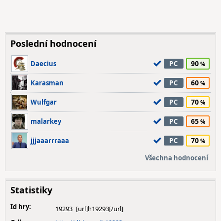
Poslední hodnocení
90
Daecius
PC
60
Karasman
PC
70
Wulfgar
PC
65
malarkey
PC
70
jjjaaarrraaa
PC
Všechna hodnocení
Statistiky
Id hry:
19293