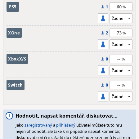
60
PS5
1
73
XOne
2
--
XboxX/S
0
--
Switch
0
Hodnotit, napsat komentář, diskutovat…
Jako
zaregistrovaný
a
přihlášený
uživatel můžete tuto hru
nejen ohodnotit, ale také k ní případně napsat komentář,
diskutovat o ní či ji zařadit do některého ze seznamů (vlastním,