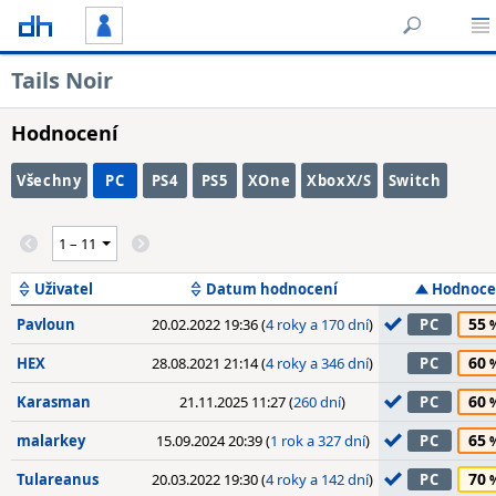
Tails Noir
Hodnocení
Všechny
PC
PS4
PS5
XOne
XboxX/S
Switch
Uživatel
Datum hodnocení
Hodnoce
55
Pavloun
20.02.2022 19:36 (
4 roky a 170 dní
)
PC
60
HEX
28.08.2021 21:14 (
4 roky a 346 dní
)
PC
60
Karasman
21.11.2025 11:27 (
260 dní
)
PC
65
malarkey
15.09.2024 20:39 (
1 rok a 327 dní
)
PC
70
Tulareanus
20.03.2022 19:30 (
4 roky a 142 dní
)
PC