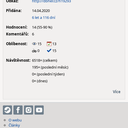
Odkaz:
http://dbher.cz/h19293
Přidána:
14.04.2020
6 let a 116 dní
Hodnocení:
14 (55-90 %)
Komentářů:
6
Oblíbenost:
15
13
0
15
Návštěvnost:
6518× (celkem)
195× (poslední měsíc)
0× (poslední týden)
0× (dnes)
Více
O webu
Články