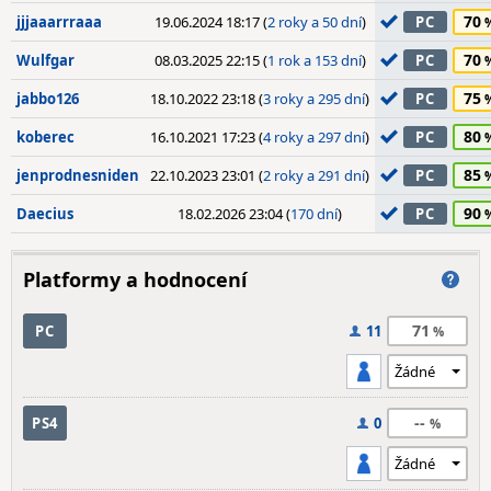
70
jjjaaarrraaa
19.06.2024 18:17 (
2 roky a 50 dní
)
PC
70
Wulfgar
08.03.2025 22:15 (
1 rok a 153 dní
)
PC
75
jabbo126
18.10.2022 23:18 (
3 roky a 295 dní
)
PC
80
koberec
16.10.2021 17:23 (
4 roky a 297 dní
)
PC
85
jenprodnesniden
22.10.2023 23:01 (
2 roky a 291 dní
)
PC
90
Daecius
18.02.2026 23:04 (
170 dní
)
PC
Platformy a hodnocení
71
PC
11
--
PS4
0