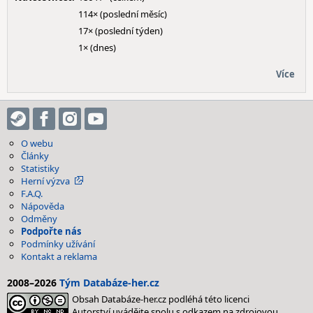
114× (poslední měsíc)
17× (poslední týden)
1× (dnes)
Více
O webu
Články
Statistiky
Herní výzva
F.A.Q.
Nápověda
Odměny
Podpořte nás
Podmínky užívání
Kontakt a reklama
2008–2026
Tým Databáze-her.cz
Obsah Databáze-her.cz podléhá této licenci
Autorství uvádějte spolu s odkazem na zdrojovou