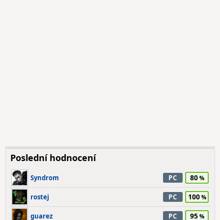
Poslední hodnocení
80
Syndrom
PC
100
rostej
PC
95
guarez
PC