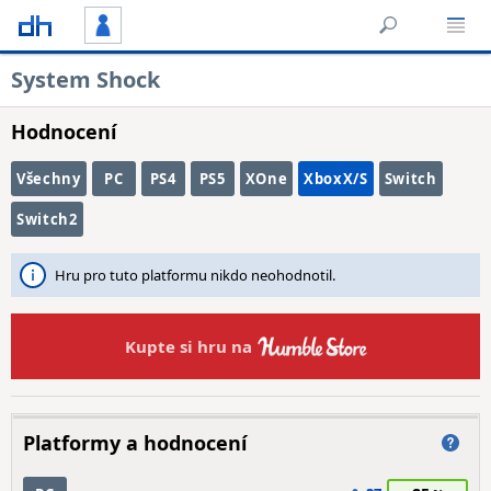
System Shock
Hodnocení
Všechny
PC
PS4
PS5
XOne
XboxX/S
Switch
Switch2
Hru pro tuto platformu nikdo neohodnotil.
Kupte si hru na
Platformy a hodnocení