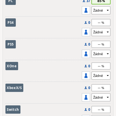
85
PC
37
--
PS4
0
--
PS5
0
--
XOne
0
--
XboxX/S
0
--
Switch
0