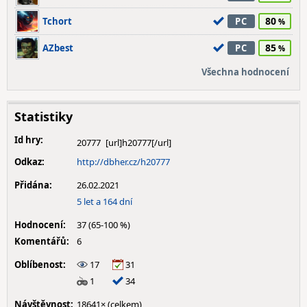
80
Tchort
PC
85
AZbest
PC
Všechna hodnocení
Statistiky
Id hry:
20777
Odkaz:
http://dbher.cz/h20777
Přidána:
26.02.2021
5 let a 164 dní
Hodnocení:
37 (65-100 %)
Komentářů:
6
Oblíbenost:
17
31
1
34
Návštěvnost:
18641× (celkem)