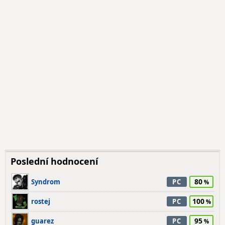
Poslední hodnocení
80
Syndrom
PC
100
rostej
PC
95
guarez
PC