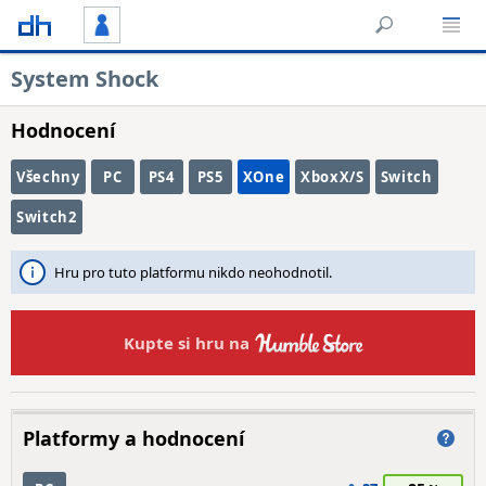
System Shock
Hodnocení
Všechny
PC
PS4
PS5
XOne
XboxX/S
Switch
Switch2
Hru pro tuto platformu nikdo neohodnotil.
Kupte si hru na
Platformy a hodnocení