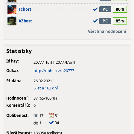
80
Tchort
PC
85
AZbest
PC
Všechna hodnocení
Statistiky
Id hry:
20777
Odkaz:
http://dbher.cz/h20777
Přidána:
26.02.2021
5 let a 162 dní
Hodnocení:
37 (65-100 %)
Komentářů:
6
Oblíbenost:
17
31
1
34
Návštěvnost:
18635× (celkem)