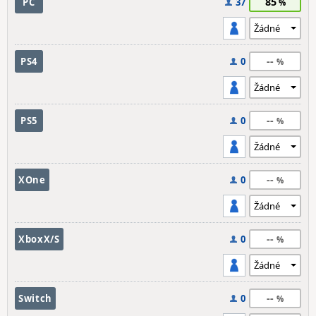
85
PC
37
--
PS4
0
--
PS5
0
--
XOne
0
--
XboxX/S
0
--
Switch
0