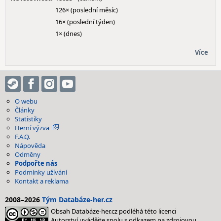
126× (poslední měsíc)
16× (poslední týden)
1× (dnes)
Více
O webu
Články
Statistiky
Herní výzva
F.A.Q.
Nápověda
Odměny
Podpořte nás
Podmínky užívání
Kontakt a reklama
2008–2026
Tým Databáze-her.cz
Obsah Databáze-her.cz podléhá této licenci
Autorství uvádějte spolu s odkazem na zdrojovou