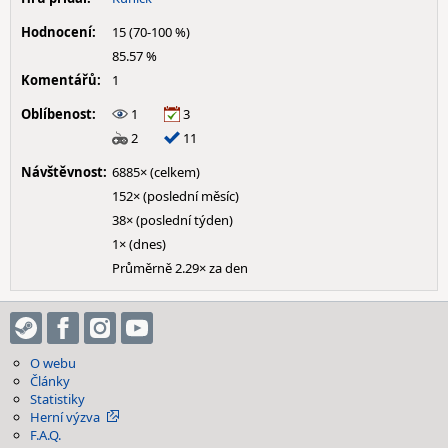
Hodnocení:
15 (70-100 %)
85.57 %
Komentářů:
1
Oblíbenost:
1
3
2
11
Návštěvnost:
6885× (celkem)
152× (poslední měsíc)
38× (poslední týden)
1× (dnes)
Průměrně 2.29× za den
O webu
Články
Statistiky
Herní výzva
F.A.Q.