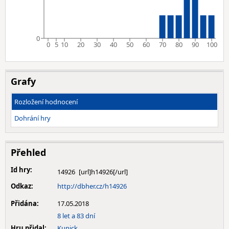
0
0
5
10
20
30
40
50
60
70
80
90
100
Grafy
Rozložení hodnocení
Dohrání hry
Přehled
Id hry:
14926
Odkaz:
http://dbher.cz/h14926
Přidána:
17.05.2018
8 let a 83 dní
Hru přidal:
Kunick