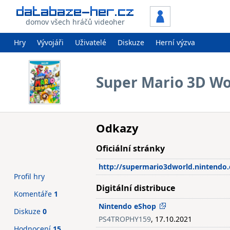
domov všech hráčů videoher
Hry
Vývojáři
Uživatelé
Diskuze
Herní výzva
Super Mario 3D Wo
Odkazy
Oficiální stránky
http://supermario3dworld.nintendo
Profil hry
Digitální distribuce
Komentáře
1
Nintendo eShop
Diskuze
0
PS4TROPHY159
, 17.10.2021
Hodnocení
15