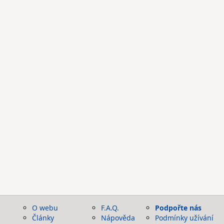
O webu
F.A.Q.
Podpořte nás
Články
Nápověda
Podmínky užívání