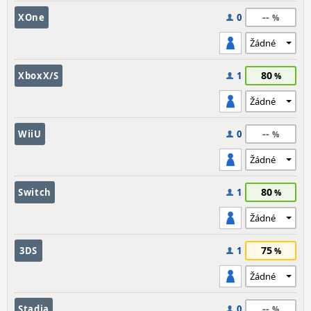
--
XOne
0
80
XboxX/S
1
--
WiiU
0
80
Switch
1
75
3DS
1
--
Stadia
0