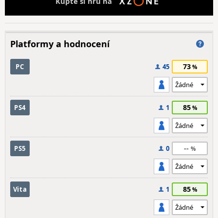
Kupte si hru na
Platformy a hodnocení
73
PC
45
85
PS4
1
--
PS5
0
85
Vita
1