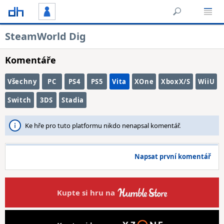
SteamWorld Dig
Komentáře
Všechny
PC
PS4
PS5
Vita
XOne
XboxX/S
WiiU
Switch
3DS
Stadia
Ke hře pro tuto platformu nikdo nenapsal komentář.
Napsat první komentář
Kupte si hru na