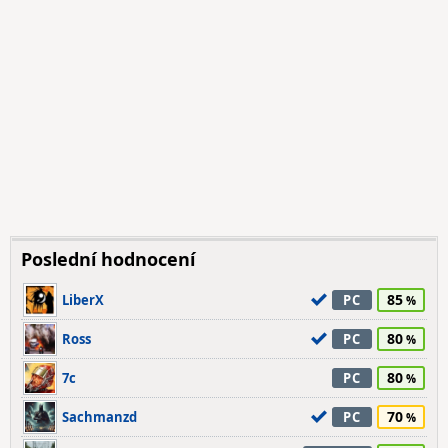
Poslední hodnocení
85
LiberX
PC
80
Ross
PC
80
7c
PC
70
Sachmanzd
PC