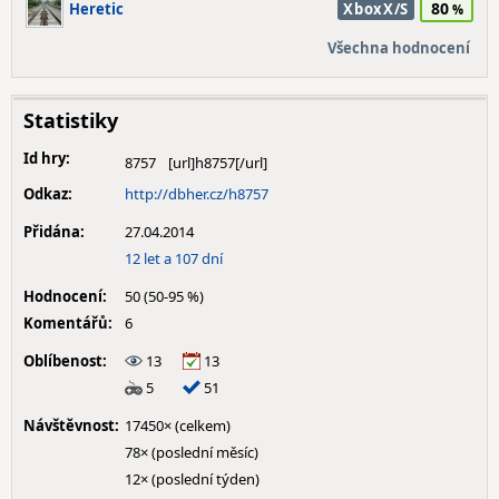
80
Heretic
XboxX/S
Všechna hodnocení
Statistiky
Id hry:
8757
Odkaz:
http://dbher.cz/h8757
Přidána:
27.04.2014
12 let a 107 dní
Hodnocení:
50 (50-95 %)
Komentářů:
6
Oblíbenost:
13
13
5
51
Návštěvnost:
17450× (celkem)
78× (poslední měsíc)
12× (poslední týden)