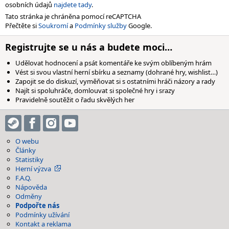
osobních údajů
najdete tady
.
Tato stránka je chráněna pomocí reCAPTCHA
Přečtěte si
Soukromí
a
Podmínky služby
Google.
Registrujte se u nás a budete moci…
Udělovat hodnocení a psát komentáře ke svým oblíbeným hrám
Vést si svou vlastní herní sbírku a seznamy (dohrané hry, wishlist…)
Zapojit se do diskuzí, vyměňovat si s ostatními hráči názory a rady
Najít si spoluhráče, domlouvat si společné hry i srazy
Pravidelně soutěžit o řadu skvělých her
O webu
Články
Statistiky
Herní výzva
F.A.Q.
Nápověda
Odměny
Podpořte nás
Podmínky užívání
Kontakt a reklama