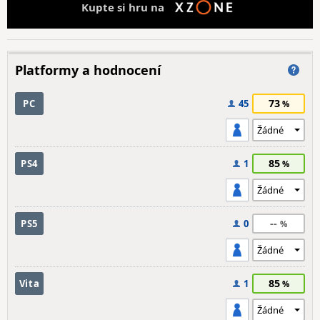
Kupte si hru na
Platformy a hodnocení
73
PC
45
85
PS4
1
--
PS5
0
85
Vita
1