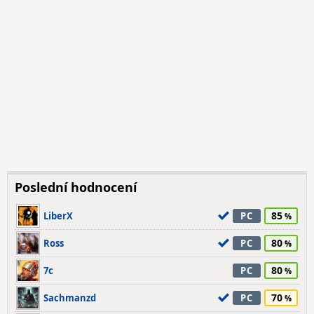
Poslední hodnocení
85
LiberX
PC
80
Ross
PC
80
7c
PC
70
Sachmanzd
PC