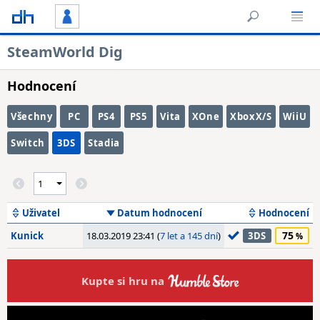
SteamWorld Dig
Hodnocení
Všechny
PC
PS4
PS5
Vita
XOne
XboxX/S
WiiU
Switch
3DS
Stadia
Uživatel
Datum hodnocení
Hodnocení
75
Kunick
18.03.2019 23:41 (
7 let a 145 dní
)
3DS
Kupte si hru na