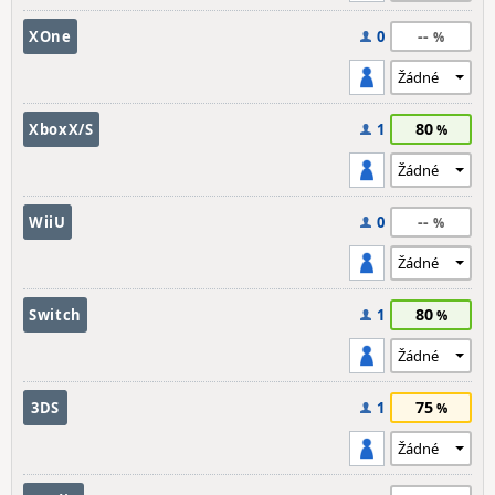
--
XOne
0
80
XboxX/S
1
--
WiiU
0
80
Switch
1
75
3DS
1