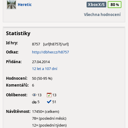
80
Heretic
XboxX/S
Všechna hodnocení
Statistiky
Id hry:
8757
Odkaz:
http://dbher.cz/h8757
Přidána:
27.04.2014
12 let a 107 dní
Hodnocení:
50 (50-95 %)
Komentářů:
6
Oblíbenost:
13
13
5
51
Návštěvnost:
17450× (celkem)
78× (poslední měsíc)
12× (poslední týden)