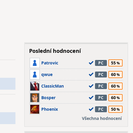
Poslední hodnocení
Patrovic
55
PC
qwue
60
PC
ClassicMan
60
PC
Bosper
60
PC
Phoenix
50
PC
Všechna hodnocení