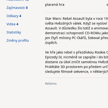
placená hra
Zajímavosti
0
Odkazy
4
Star Wars: Rebel Assault byla v roce 1
světa Hvězdných válek. Když se vyslov
Videa
4
Assault. V důsledku šlo totiž o animov
Statistiky
demonstraci schopností CD-ROMu jako n
jen čtyři miliony PC-čkářů, šokoval 
Změny profilu
úspěch.
Ve hře jako rebel s přezdívkou Rookie 
Epizody IV, nicméně se zapojíte i do bi
dostane za úkol zničit samotnou Hvězdu 
Prolétáte 3D prostorem po předem urče
sledujete filmové sekvence, v některých