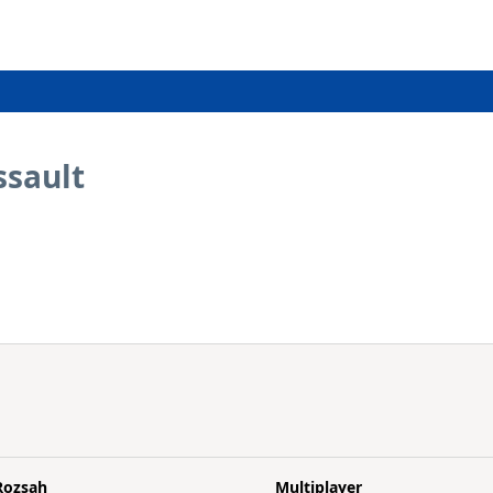
ssault
Rozsah
Multiplayer