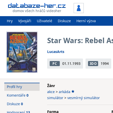
domov všech hráčů videoher
Hry
Vývojáři
Uživatelé
Diskuze
Herní výzva
Star Wars: Rebel A
LucasArts
01.11.1993
1994
PC
3DO
Žánr
Profil hry
akce
>
arkáda
Komentáře
0
simulátor
>
vesmírný simulátor
Diskuze
0
Forma
Hodnocení
13