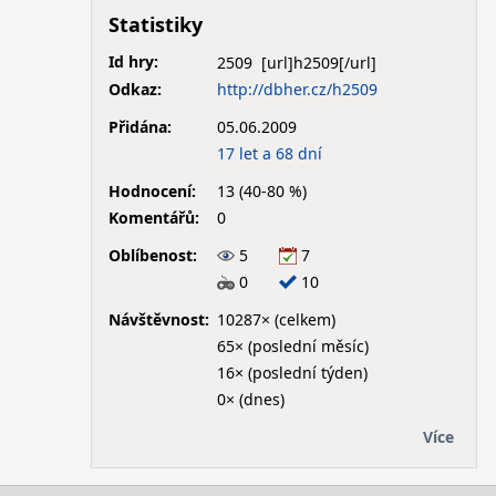
Statistiky
Id hry:
2509
Odkaz:
http://dbher.cz/h2509
Přidána:
05.06.2009
17 let a 68 dní
Hodnocení:
13 (40-80 %)
Komentářů:
0
Oblíbenost:
5
7
0
10
Návštěvnost:
10287× (celkem)
65× (poslední měsíc)
16× (poslední týden)
0× (dnes)
Více