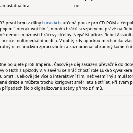
samostatná hra
ne
993 první hrou z dílny
LucasArts
určená pouze pro CD-ROM a čerpal
í pojem "interaktivní film", mnoho hráčů si vzpomene právě na Rebe
ané demo s možností hráčovy střelby. Největší přínos Rebel Assaultu
osiče multimediálního díla. V době, kdy optickou mechaniku vlast
převratným technickým zpracováním a zaznamenal ohromný komerční
One bojujete proti Impériu. Časově je děj zasazen převážně do dob
tvy o Hoth z Epizody V. V závěru se hráč zhostí role Luka Skywalkera
Smrti. Celkově jde více o interaktivní film, než vesmírný simulátor
né dráze a můžete trochu korigovat směr letu a střílet. Při svém 
 případech šlo o digitalizované scény přímo z filmů.