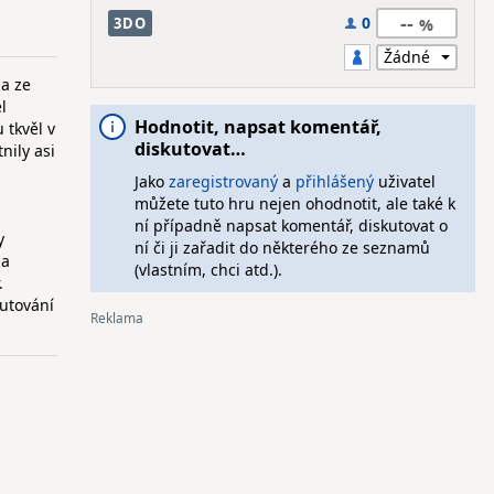
--
0
3DO
a ze
l
Hodnotit, napsat komentář,
 tkvěl v
diskutovat…
nily asi
Jako
zaregistrovaný
a
přihlášený
uživatel
můžete tuto hru nejen ohodnotit, ale také k
ní případně napsat komentář, diskutovat o
y
ní či ji zařadit do některého ze seznamů
 a
(vlastním, chci atd.).
.
putování