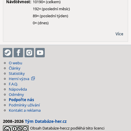
Návštěvnost:
10190× (celkem)
192× (poslední měsíc)
89× (poslední týden)
0× (dnes)
Více
O webu
Články
Statistiky
Herní výzva
F.A.Q.
Nápověda
Odměny
Podpořte nás
Podmínky užívání
Kontakt a reklama
2008–2026
Tým Databáze-her.cz
Obsah Databáze-her.cz podléhá této licenci