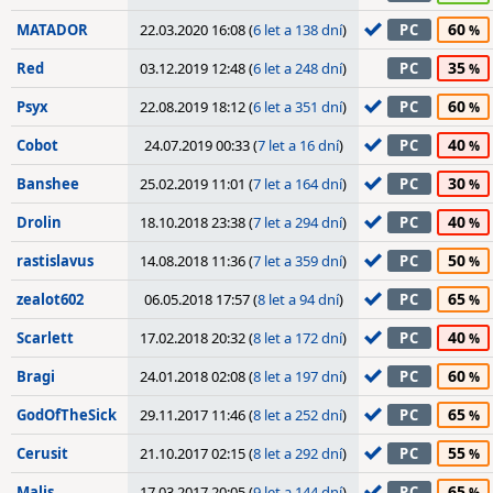
60
MATADOR
22.03.2020 16:08 (
6 let a 138 dní
)
PC
35
Red
03.12.2019 12:48 (
6 let a 248 dní
)
PC
60
Psyx
22.08.2019 18:12 (
6 let a 351 dní
)
PC
40
Cobot
24.07.2019 00:33 (
7 let a 16 dní
)
PC
30
Banshee
25.02.2019 11:01 (
7 let a 164 dní
)
PC
40
Drolin
18.10.2018 23:38 (
7 let a 294 dní
)
PC
50
rastislavus
14.08.2018 11:36 (
7 let a 359 dní
)
PC
65
zealot602
06.05.2018 17:57 (
8 let a 94 dní
)
PC
40
Scarlett
17.02.2018 20:32 (
8 let a 172 dní
)
PC
60
Bragi
24.01.2018 02:08 (
8 let a 197 dní
)
PC
65
GodOfTheSick
29.11.2017 11:46 (
8 let a 252 dní
)
PC
55
Cerusit
21.10.2017 02:15 (
8 let a 292 dní
)
PC
65
Malis
17.03.2017 20:05 (
9 let a 144 dní
)
PC