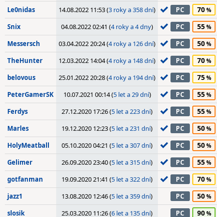
70
Le0nidas
14.08.2022 11:53 (
3 roky a 358 dní
)
PC
55
Snix
04.08.2022 02:41 (
4 roky a 4 dny
)
PC
50
Messersch
03.04.2022 20:24 (
4 roky a 126 dní
)
PC
70
TheHunter
12.03.2022 14:04 (
4 roky a 148 dní
)
PC
75
belovous
25.01.2022 20:28 (
4 roky a 194 dní
)
PC
55
PeterGamerSK
10.07.2021 00:14 (
5 let a 29 dní
)
PC
55
Ferdys
27.12.2020 17:26 (
5 let a 223 dní
)
PC
50
Marles
19.12.2020 12:23 (
5 let a 231 dní
)
PC
50
HolyMeatball
05.10.2020 04:21 (
5 let a 307 dní
)
PC
55
Gelimer
26.09.2020 23:40 (
5 let a 315 dní
)
PC
70
gotfanman
19.09.2020 21:41 (
5 let a 322 dní
)
PC
50
jazz1
13.08.2020 12:46 (
5 let a 359 dní
)
PC
90
slosik
25.03.2020 11:26 (
6 let a 135 dní
)
PC