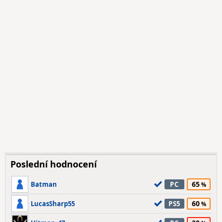
Poslední hodnocení
65
Batman
PC
60
LucasSharp55
PS5