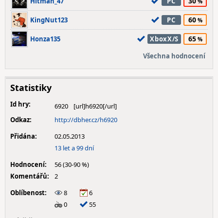
30
Hitman_47
PC
60
KingNut123
PC
65
Honza135
XboxX/S
Všechna hodnocení
Statistiky
Id hry:
6920
Odkaz:
http://dbher.cz/h6920
Přidána:
02.05.2013
13 let a 99 dní
Hodnocení:
56 (30-90 %)
Komentářů:
2
Oblíbenost:
8
6
0
55