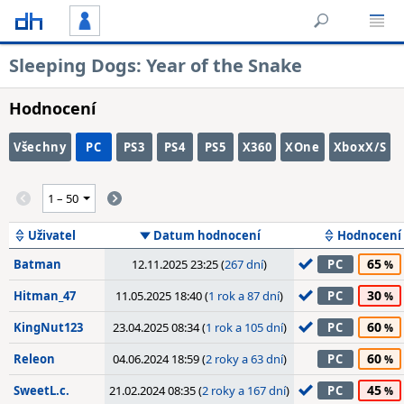
Sleeping Dogs: Year of the Snake
Hodnocení
Všechny
PC
PS3
PS4
PS5
X360
XOne
XboxX/S
Uživatel
Datum hodnocení
Hodnocení
65
Batman
12.11.2025 23:25 (
267 dní
)
PC
30
Hitman_47
11.05.2025 18:40 (
1 rok a 87 dní
)
PC
60
KingNut123
23.04.2025 08:34 (
1 rok a 105 dní
)
PC
60
Releon
04.06.2024 18:59 (
2 roky a 63 dní
)
PC
45
SweetL.c.
21.02.2024 08:35 (
2 roky a 167 dní
)
PC