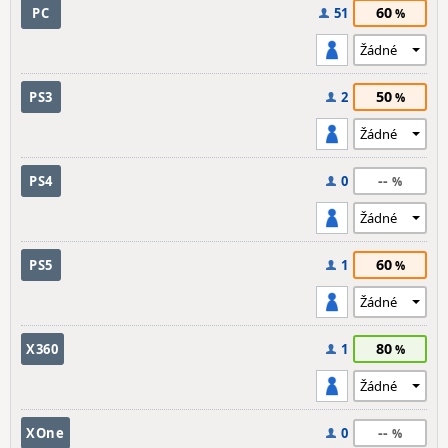
60
PC
51
50
PS3
2
--
PS4
0
60
PS5
1
80
X360
1
--
XOne
0