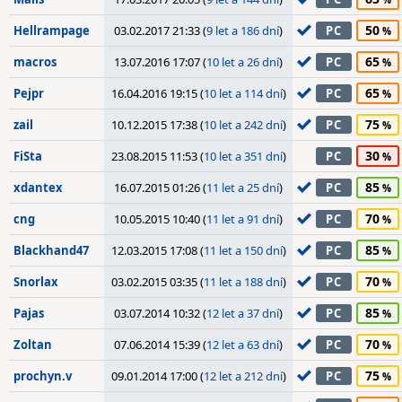
50
Hellrampage
03.02.2017 21:33 (
9 let a 186 dní
)
PC
65
macros
13.07.2016 17:07 (
10 let a 26 dní
)
PC
65
Pejpr
16.04.2016 19:15 (
10 let a 114 dní
)
PC
75
zail
10.12.2015 17:38 (
10 let a 242 dní
)
PC
30
FiSta
23.08.2015 11:53 (
10 let a 351 dní
)
PC
85
xdantex
16.07.2015 01:26 (
11 let a 25 dní
)
PC
70
cng
10.05.2015 10:40 (
11 let a 91 dní
)
PC
85
Blackhand47
12.03.2015 17:08 (
11 let a 150 dní
)
PC
70
Snorlax
03.02.2015 03:35 (
11 let a 188 dní
)
PC
85
Pajas
03.07.2014 10:32 (
12 let a 37 dní
)
PC
70
Zoltan
07.06.2014 15:39 (
12 let a 63 dní
)
PC
75
prochyn.v
09.01.2014 17:00 (
12 let a 212 dní
)
PC