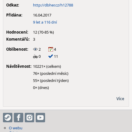
Odkaz:
http://dbher.cz/h12788
Přidána:
16.04.2017
9 let a 116 dní
Hodnocení:
12 (70-85 %)
Komentářů:
3
Oblíbenost:
2
4
0
11
Návštěvnost:
10221× (celkem)
76× (poslední měsíc)
55× (poslední týden)
0× (dnes)
Více
O webu