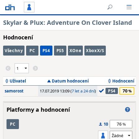
Skylar & Plux: Adventure On Clover Island
Hodnocení
Všechny
PC
PS4
PS5
XOne
XboxX/S
Uživatel
Datum hodnocení
Hodnocení
70
samorost
17.07.2019 13:09 (
7 let a 24 dní
)
PS4
Platformy a hodnocení
76
PC
10