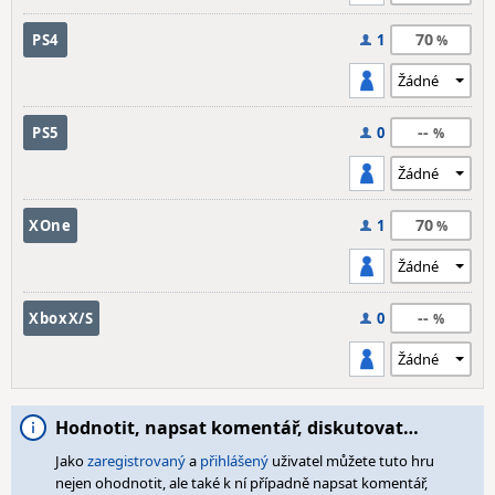
70
PS4
1
--
PS5
0
70
XOne
1
--
XboxX/S
0
Hodnotit, napsat komentář, diskutovat…
Jako
zaregistrovaný
a
přihlášený
uživatel můžete tuto hru
nejen ohodnotit, ale také k ní případně napsat komentář,