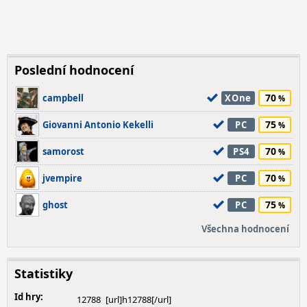
Poslední hodnocení
70
campbell
XOne
75
Giovanni Antonio Kekelli
PC
70
samorost
PS4
70
jvempire
PC
75
ghost
PC
Všechna hodnocení
Statistiky
Id hry:
12788