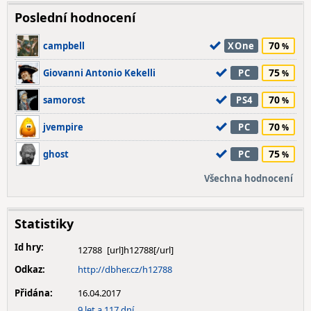
Poslední hodnocení
70
campbell
XOne
75
Giovanni Antonio Kekelli
PC
70
samorost
PS4
70
jvempire
PC
75
ghost
PC
Všechna hodnocení
Statistiky
Id hry:
12788
Odkaz:
http://dbher.cz/h12788
Přidána:
16.04.2017
9 let a 117 dní