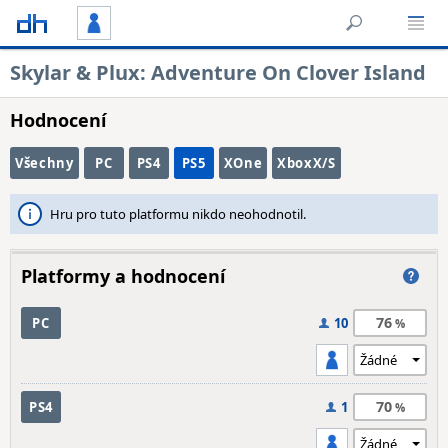
Skylar & Plux: Adventure On Clover Island
Hodnocení
Všechny
PC
PS4
PS5
XOne
XboxX/S
Hru pro tuto platformu nikdo neohodnotil.
Platformy a hodnocení
76
PC
10
70
PS4
1