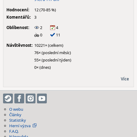
Hodnocení:
12 (70-85 %)
Komentářů:
3
Oblíbenost:
2
4
0
11
Návštěvnost:
10221× (celkem)
76× (poslední měsíc)
55× (poslední týden)
0× (dnes)
Více
O webu
Články
Statistiky
Herní výzva
F.A.Q.
Nápověda