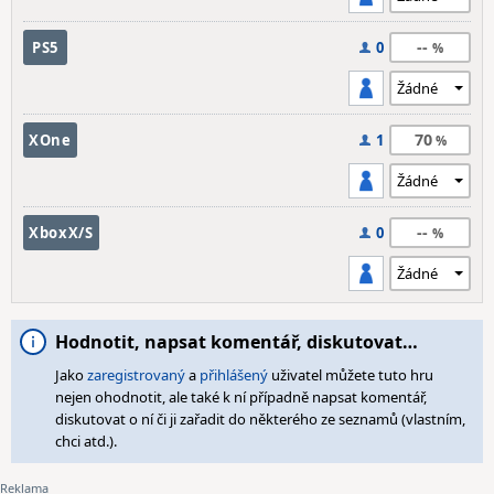
--
PS5
0
70
XOne
1
--
XboxX/S
0
Hodnotit, napsat komentář, diskutovat…
Jako
zaregistrovaný
a
přihlášený
uživatel můžete tuto hru
nejen ohodnotit, ale také k ní případně napsat komentář,
diskutovat o ní či ji zařadit do některého ze seznamů (vlastním,
chci atd.).