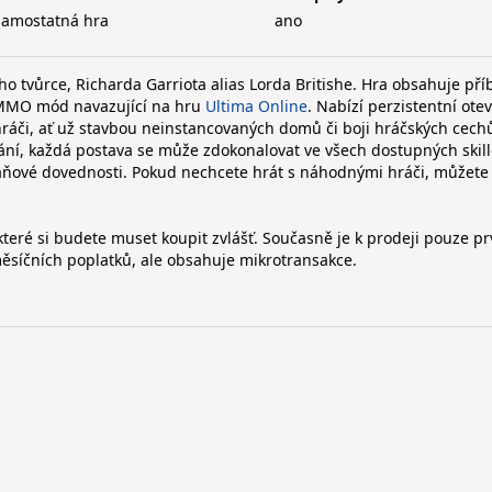
samostatná hra
ano
ho tvůrce, Richarda Garriota alias Lorda Britishe. Hra obsahuje př
i MMO mód navazující na hru
Ultima Online
. Nabízí perzistentní ote
 hráči, ať už stavbou neinstancovaných domů či boji hráčských cech
ání, každá postava se může zdokonalovat ve všech dostupných skill
raňové dovednosti. Pokud nechcete hrát s náhodnými hráči, můžete
teré si budete muset koupit zvlášť. Současně je k prodeji pouze pr
měsíčních poplatků, ale obsahuje mikrotransakce.