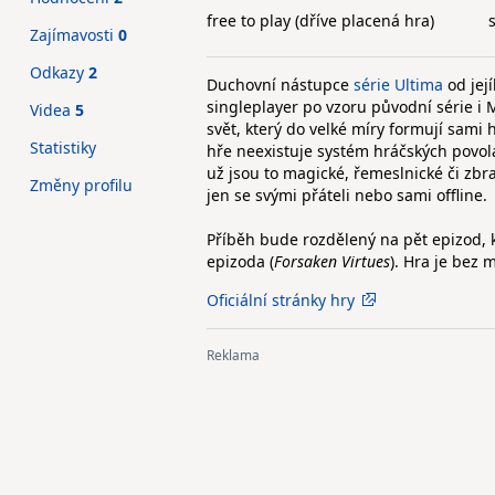
free to play (dříve placená hra)
Zajímavosti
0
Odkazy
2
Duchovní nástupce
série Ultima
od její
singleplayer po vzoru původní série 
Videa
5
svět, který do velké míry formují sami
Statistiky
hře neexistuje systém hráčských povol
už jsou to magické, řemeslnické či zb
Změny profilu
jen se svými přáteli nebo sami offline.
Příběh bude rozdělený na pět epizod, k
epizoda (
Forsaken Virtues
). Hra je bez 
Oficiální stránky hry