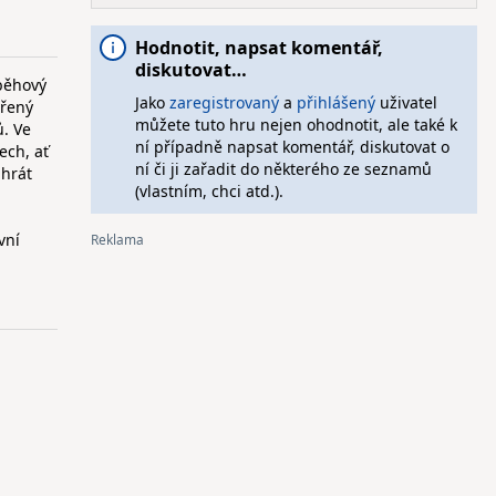
Hodnotit, napsat komentář,
diskutovat…
íběhový
Jako
zaregistrovaný
a
přihlášený
uživatel
vřený
můžete tuto hru nejen ohodnotit, ale také k
ů. Ve
ní případně napsat komentář, diskutovat o
ech, ať
ní či ji zařadit do některého ze seznamů
 hrát
(vlastním, chci atd.).
vní