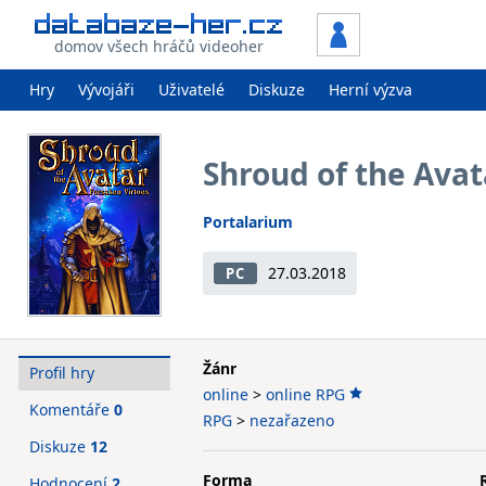
domov všech hráčů videoher
Hry
Vývojáři
Uživatelé
Diskuze
Herní výzva
Shroud of the Avat
Portalarium
27.03.2018
PC
Žánr
Profil hry
online
>
online RPG
Komentáře
0
RPG
>
nezařazeno
Diskuze
12
Forma
Hodnocení
2