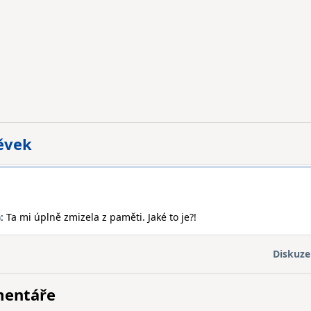
pěvek
)
: Ta mi úplně zmizela z paměti. Jaké to je?!
Diskuze
mentáře