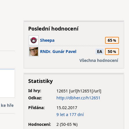
Poslední hodnocení
Sheepa
65
RNDr. Gunár Pavel
EA
50
Všechna hodnocení
Statistiky
Id hry:
12651
Odkaz:
http://dbher.cz/h12651
 ke hře
Přidána:
15.02.2017
9 let a 177 dní
Hodnocení:
2 (50-65 %)