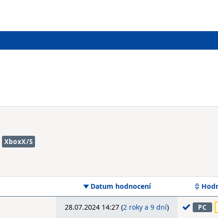
XboxX/S
Datum hodnocení
Hodn
28.07.2024 14:27 (
2 roky a 9 dní
)
PC