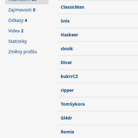
ClassicMan
Zajímavosti
0
Odkazy
4
Snix
Videa
2
Haskeer
Statistiky
slosik
Změny profilu
Divat
bukrrCZ
ripper
TomSykora
Gl4dr
Romix