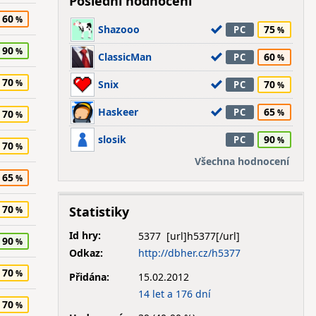
Poslední hodnocení
60
Shazooo
75
PC
90
ClassicMan
60
PC
70
Snix
70
PC
Haskeer
65
PC
70
slosik
90
PC
70
Všechna hodnocení
65
70
Statistiky
Id hry:
5377
90
Odkaz:
http://dbher.cz/h5377
70
Přidána:
15.02.2012
14 let a 176 dní
70