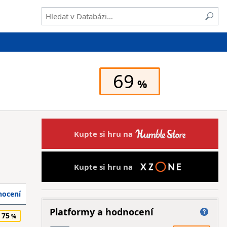
69
Kupte si hru na
Kupte si hru na
ocení
Platformy a hodnocení
75