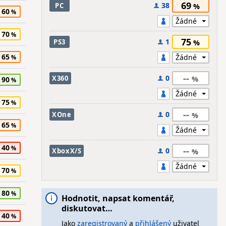
69
38
PC
60
70
75
1
PS3
65
--
0
X360
90
75
--
0
XOne
65
40
--
0
XboxX/S
70
80
Hodnotit, napsat komentář,
diskutovat…
40
Jako
zaregistrovaný
a
přihlášený
uživatel