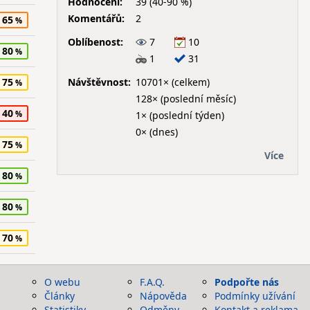
Hodnocení:
39 (40-90 %)
Komentářů:
2
65
Oblíbenost:
7
10
80
1
31
Návštěvnost:
10701× (celkem)
75
128× (poslední měsíc)
40
1× (poslední týden)
0× (dnes)
75
Více
80
80
70
O webu
F.A.Q.
Podpořte nás
Články
Nápověda
Podmínky užívání
Statistiky
Odměny
Kontakt a reklama