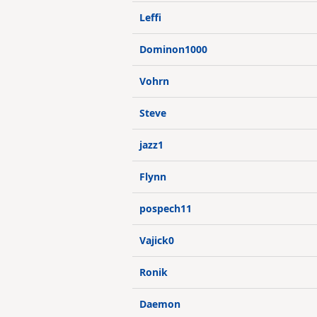
Leffi
Dominon1000
Vohrn
Steve
jazz1
Flynn
pospech11
Vajick0
Ronik
Daemon