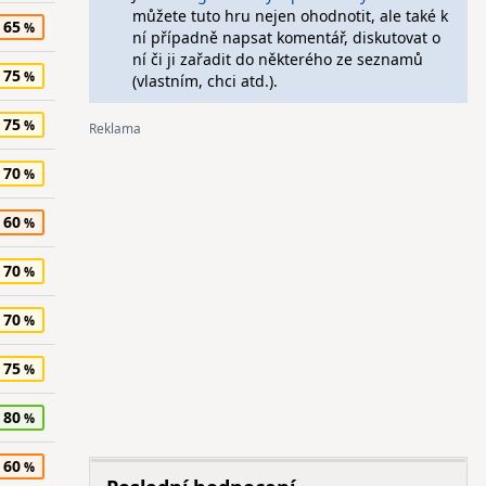
můžete tuto hru nejen ohodnotit, ale také k
65
ní případně napsat komentář, diskutovat o
ní či ji zařadit do některého ze seznamů
75
(vlastním, chci atd.).
75
70
60
70
70
75
80
60