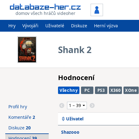
domov všech hráčů videoher
Hry
Vývojáři
Uživatelé
Diskuze
Herní výzva
Shank 2
Hodnocení
Všechny
PC
PS3
X360
XOne
Profil hry
Komentáře
2
Uživatel
Diskuze
20
Shazooo
Hodnocení
39