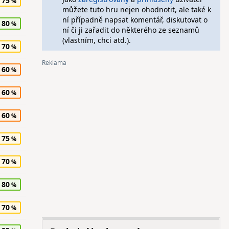
75
můžete tuto hru nejen ohodnotit, ale také k
ní případně napsat komentář, diskutovat o
80
ní či ji zařadit do některého ze seznamů
(vlastním, chci atd.).
70
60
60
60
75
70
80
70