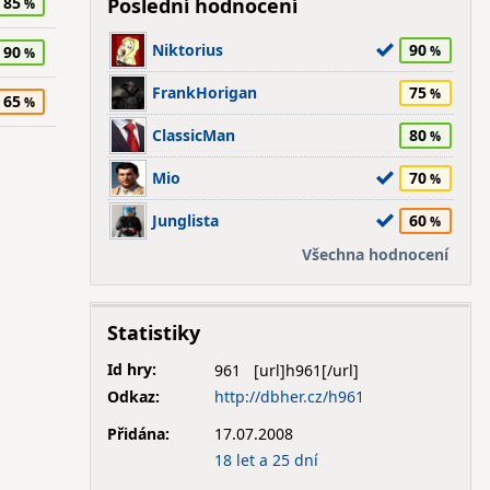
85
Poslední hodnocení
Niktorius
90
90
FrankHorigan
75
65
ClassicMan
80
Mio
70
Junglista
60
Všechna hodnocení
Statistiky
Id hry:
961
Odkaz:
http://dbher.cz/h961
Přidána:
17.07.2008
18 let a 25 dní