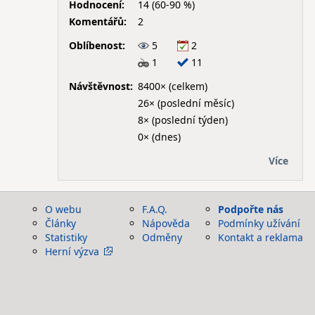
Hodnocení:
14 (60-90 %)
Komentářů:
2
Oblíbenost:
5
2
1
11
Návštěvnost:
8400× (celkem)
26× (poslední měsíc)
8× (poslední týden)
0× (dnes)
Více
O webu
F.A.Q.
Podpořte nás
Články
Nápověda
Podmínky užívání
Statistiky
Odměny
Kontakt a reklama
Herní výzva