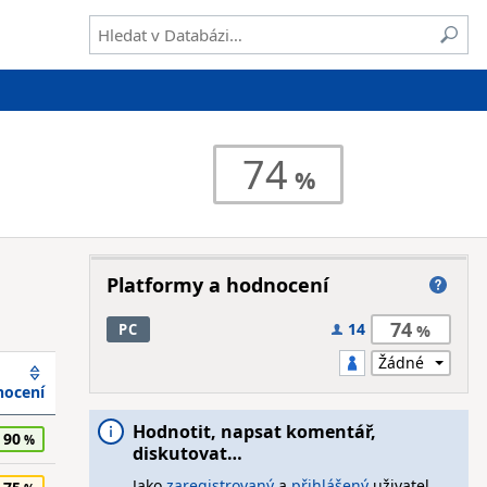
74
Platformy a hodnocení
74
14
PC
ocení
Hodnotit, napsat komentář,
90
diskutovat…
Jako
zaregistrovaný
a
přihlášený
uživatel