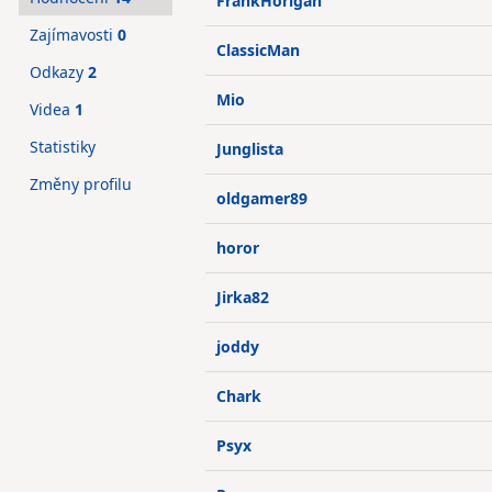
FrankHorigan
Zajímavosti
0
ClassicMan
Odkazy
2
Mio
Videa
1
Statistiky
Junglista
Změny profilu
oldgamer89
horor
Jirka82
joddy
Chark
Psyx