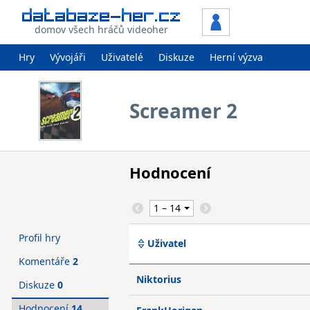
domov všech hráčů videoher
Hry
Vývojáři
Uživatelé
Diskuze
Herní výzva
Screamer 2
Hodnocení
Profil hry
Uživatel
Komentáře
2
Niktorius
Diskuze
0
Hodnocení
14