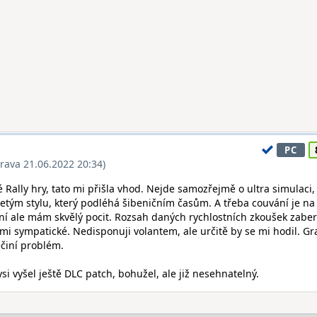
PC
rava 21.06.2022 20:34)
té Rally hry, tato mi přišla vhod. Nejde samozřejmě o ultra simulaci,
jetým stylu, který podléhá šibeničním časům. A třeba couvání je na 
aní ale mám skvělý pocit. Rozsah daných rychlostních zkoušek zabe
lmi sympatické. Nedisponuji volantem, ale určitě by se mi hodil. Gra
ečiní problém.
si vyšel ještě DLC patch, bohužel, ale již nesehnatelný.