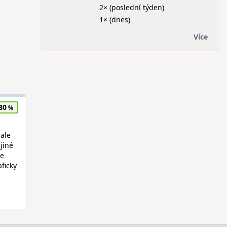
2× (poslední týden)
1× (dnes)
Více
80
 ale
jiné
re
ficky