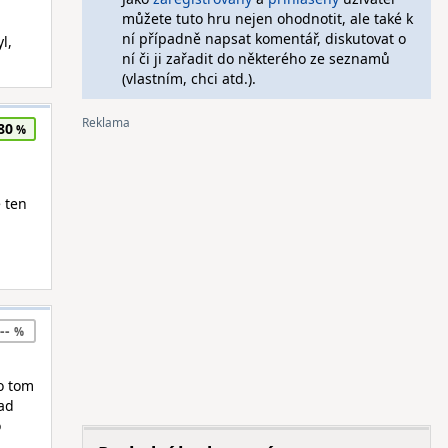
můžete tuto hru nejen ohodnotit, ale také k
ní případně napsat komentář, diskutovat o
l,
ní či ji zařadit do některého ze seznamů
(vlastním, chci atd.).
80
 ten
--
 o tom
lad
o