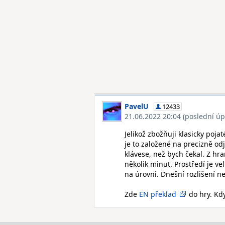
PavelU
12433
21.06.2022 20:04 (poslední úp
Jelikož zbožňuji klasicky poja
je to založené na precizně od
klávese, než bych čekal. Z hr
několik minut. Prostředí je ve
na úrovni. Dnešní rozlišení n
Zde
EN překlad
do hry. Kdy