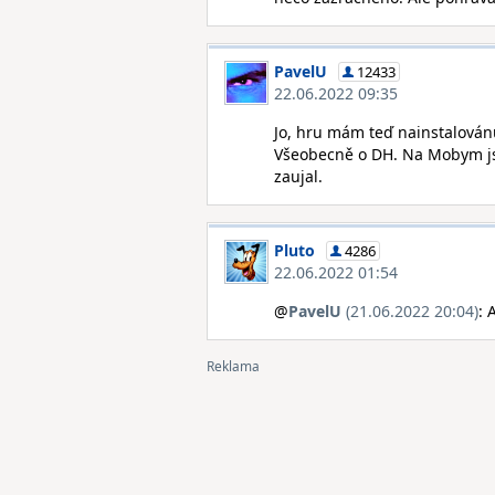
PavelU
12433
22.06.2022 09:35
Jo, hru mám teď nainstalovánu
Všeobecně o DH. Na Mobym js
zaujal.
Pluto
4286
22.06.2022 01:54
@
PavelU
(21.06.2022 20:04)
: 