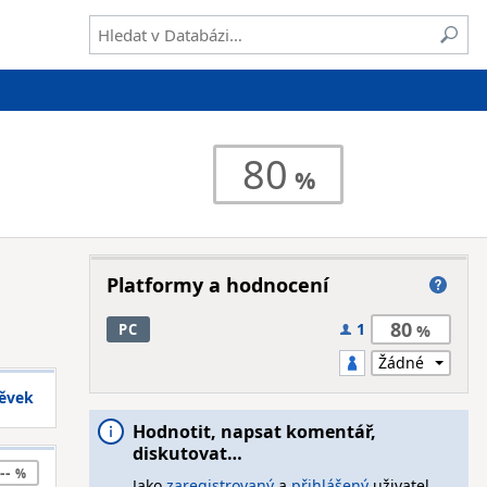
80
Platformy a hodnocení
80
1
PC
pěvek
Hodnotit, napsat komentář,
diskutovat…
--
Jako
zaregistrovaný
a
přihlášený
uživatel