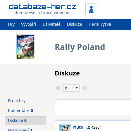
domov všech hráčů videoher
Hry
Vývojáři
Uživatelé
Diskuze
Herní výzva
Rally Poland
Diskuze
Profil hry
Komentáře
0
Diskuze
6
Pluto
4286
Hodnocení
1