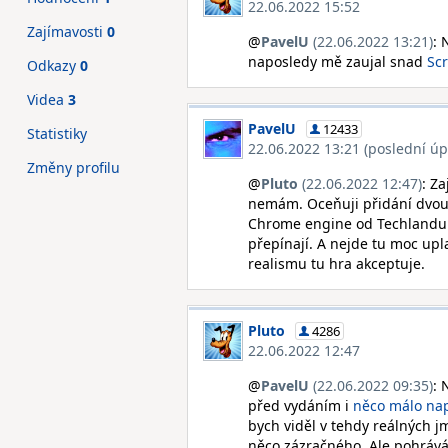
22.06.2022 15:52
Zajímavosti
0
@
PavelU
(22.06.2022 13:21)
: 
naposledy mě zaujal snad
Sc
Odkazy
0
Videa
3
PavelU
12433
Statistiky
22.06.2022 13:21 (poslední úp
Změny profilu
@
Pluto
(22.06.2022 12:47)
: Z
nemám. Oceňuji přidání dvou g
Chrome engine od Techlandu po
přepínají. A nejde tu moc upla
realismu tu hra akceptuje.
Pluto
4286
22.06.2022 12:47
@
PavelU
(22.06.2022 09:35)
: 
před vydáním i
něco málo na
bych viděl v tehdy reálných 
něco zázračného. Ale pohrává