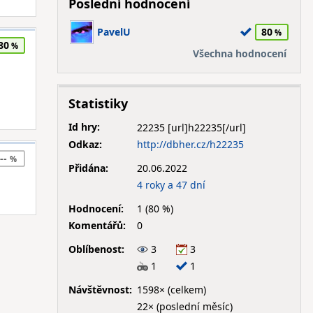
Poslední hodnocení
PavelU
80
80
Všechna hodnocení
Statistiky
Id hry:
22235
Odkaz:
http://dbher.cz/h22235
--
Přidána:
20.06.2022
4 roky a 47 dní
Hodnocení:
1 (80 %)
Komentářů:
0
Oblíbenost:
3
3
1
1
Návštěvnost:
1598× (celkem)
22× (poslední měsíc)