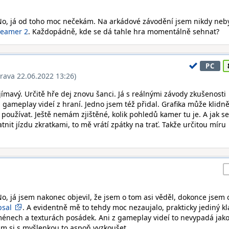
No, já od toho moc nečekám. Na arkádové závodění jsem nikdy neby
reamer 2
. Každopádně, kde se dá tahle hra momentálně sehnat?
PC
rava 22.06.2022 13:26)
ajímavý. Určitě hře dej znovu šanci. Já s reálnými závody zkušenosti
ameplay videí z hraní. Jedno jsem též přidal. Grafika může klidně
užívat. Ještě nemám zjištěné, kolik pohledů kamer tu je. A jak se
tnit jízdu zkratkami, to mě vrátí zpátky na trať. Takže určitou míru
No, já jsem nakonec objevil, že jsem o tom asi věděl, dokonce jsem
psal
. A evidentně mě to tehdy moc nezaujalo, prakticky jediný k
jménech a texturách posádek. Ani z gameplay videí to nevypadá jak
m si s myšlenkou to aspoň vyzkoušet...