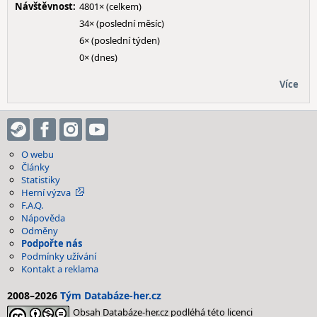
Návštěvnost:
4801× (celkem)
34× (poslední měsíc)
6× (poslední týden)
0× (dnes)
Více
O webu
Články
Statistiky
Herní výzva
F.A.Q.
Nápověda
Odměny
Podpořte nás
Podmínky užívání
Kontakt a reklama
2008–2026
Tým Databáze-her.cz
Obsah Databáze-her.cz podléhá této licenci