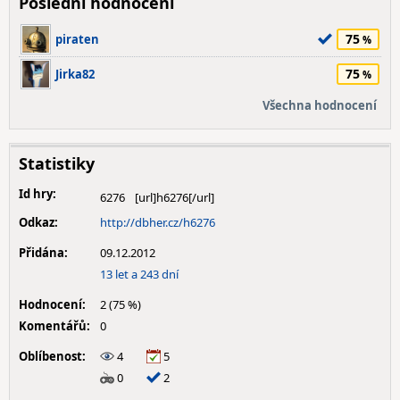
Poslední hodnocení
75
piraten
75
Jirka82
Všechna hodnocení
Statistiky
Id hry:
6276
Odkaz:
http://dbher.cz/h6276
Přidána:
09.12.2012
13 let a 243 dní
Hodnocení:
2 (75 %)
Komentářů:
0
Oblíbenost:
4
5
0
2