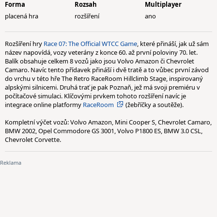
Forma
Rozsah
Multiplayer
placená hra
rozšíření
ano
Rozšíření hry
Race 07: The Official WTCC Game
, které přináší, jak už sám
název napovídá, vozy veterány z konce 60. až první poloviny 70. let.
Balík obsahuje celkem 8 vozů jako jsou Volvo Amazon či Chevrolet
Camaro. Navíc tento přídavek přináší i dvě tratě a to vůbec první závod
do vrchu v této hře The Retro RaceRoom Hillclimb Stage, inspirovaný
alpskými silnicemi. Druhá trať je pak Poznaň, jež má svoji premiéru v
počítačové simulaci. Klíčovými prvkem tohoto rozšíření navíc je
integrace online platformy
RaceRoom
(žebříčky a soutěže).
Kompletní výčet vozů: Volvo Amazon, Mini Cooper S, Chevrolet Camaro,
BMW 2002, Opel Commodore GS 3001, Volvo P1800 ES, BMW 3.0 CSL,
Chevrolet Corvette.