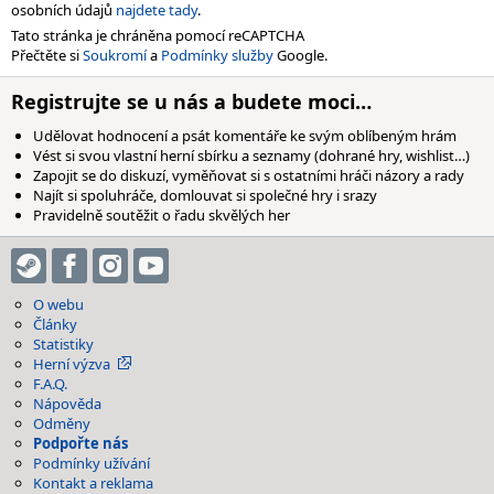
osobních údajů
najdete tady
.
Tato stránka je chráněna pomocí reCAPTCHA
Přečtěte si
Soukromí
a
Podmínky služby
Google.
Registrujte se u nás a budete moci…
Udělovat hodnocení a psát komentáře ke svým oblíbeným hrám
Vést si svou vlastní herní sbírku a seznamy (dohrané hry, wishlist…)
Zapojit se do diskuzí, vyměňovat si s ostatními hráči názory a rady
Najít si spoluhráče, domlouvat si společné hry i srazy
Pravidelně soutěžit o řadu skvělých her
O webu
Články
Statistiky
Herní výzva
F.A.Q.
Nápověda
Odměny
Podpořte nás
Podmínky užívání
Kontakt a reklama