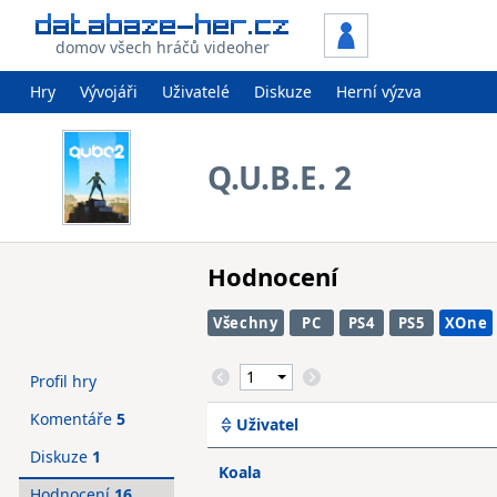
domov všech hráčů videoher
Hry
Vývojáři
Uživatelé
Diskuze
Herní výzva
Q.U.B.E. 2
Hodnocení
Všechny
PC
PS4
PS5
XOne
Profil hry
Komentáře
5
Uživatel
Diskuze
1
Koala
Hodnocení
16