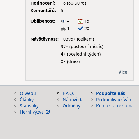
Hodnocení:
16 (60-90 %)
Komentářů:
5
Oblíbenost:
4
15
1
20
Návštěvnost:
10395× (celkem)
97× (poslední měsíc)
4× (poslední týden)
0× (dnes)
Více
O webu
F.A.Q.
Podpořte nás
Články
Nápověda
Podmínky užívání
Statistiky
Odměny
Kontakt a reklama
Herní výzva