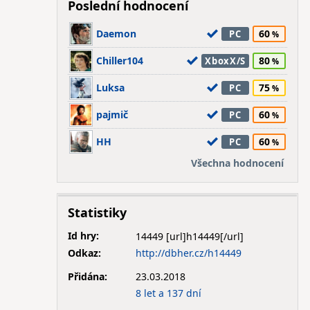
Poslední hodnocení
Daemon
60
PC
Chiller104
80
XboxX/S
Luksa
75
PC
pajmič
60
PC
HH
60
PC
Všechna hodnocení
Statistiky
Id hry:
14449
Odkaz:
http://dbher.cz/h14449
Přidána:
23.03.2018
8 let a 137 dní