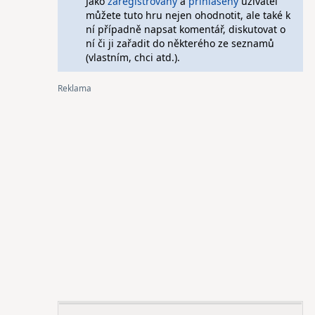
Jako
zaregistrovaný
a
přihlášený
uživatel
můžete tuto hru nejen ohodnotit, ale také k
ní případně napsat komentář, diskutovat o
ní či ji zařadit do některého ze seznamů
(vlastním, chci atd.).