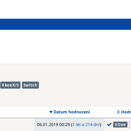
XboxX/S
Switch
Datum hodnocení
Hodn
06.01.2019 00:29 (
7 let a 214 dní
)
XOne