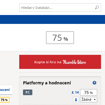
75
Kupte si hru na
Platformy a hodnocení
ocení
75
14
PC
75