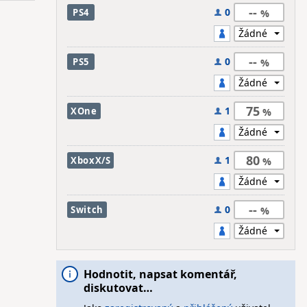
--
0
PS4
--
0
PS5
75
1
XOne
80
1
XboxX/S
--
0
Switch
Hodnotit, napsat komentář,
diskutovat…