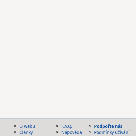
O webu
F.A.Q.
Podpořte nás
Články
Nápověda
Podmínky užívání