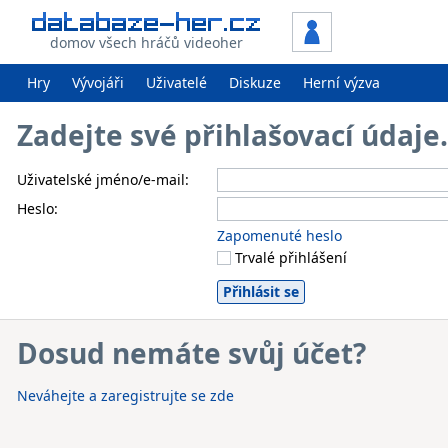
domov všech hráčů videoher
Hry
Vývojáři
Uživatelé
Diskuze
Herní výzva
Zadejte své přihlašovací údaj
Uživatelské jméno/e-mail:
Heslo:
Zapomenuté heslo
Trvalé přihlášení
Dosud nemáte svůj účet?
Neváhejte a zaregistrujte se zde