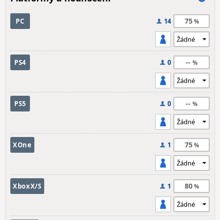
75
PC
14
--
PS4
0
--
PS5
0
75
XOne
1
80
XboxX/S
1