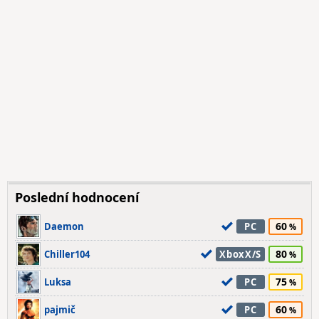
Poslední hodnocení
60
Daemon
PC
80
Chiller104
XboxX/S
75
Luksa
PC
60
pajmič
PC