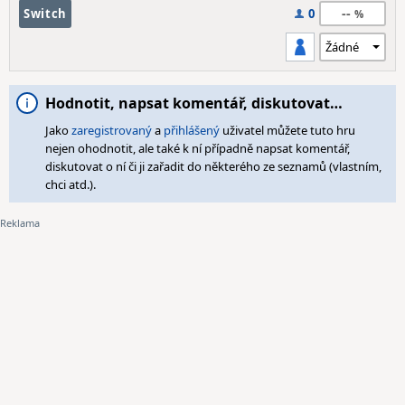
--
Switch
0
Hodnotit, napsat komentář, diskutovat…
Jako
zaregistrovaný
a
přihlášený
uživatel můžete tuto hru
nejen ohodnotit, ale také k ní případně napsat komentář,
diskutovat o ní či ji zařadit do některého ze seznamů (vlastním,
chci atd.).