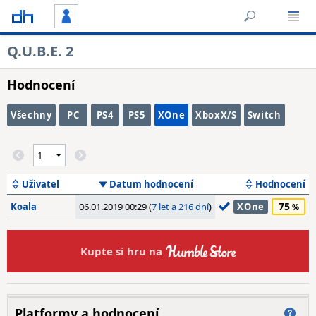
Q.U.B.E. 2
Hodnocení
Všechny
PC
PS4
PS5
XOne
XboxX/S
Switch
Uživatel
Datum hodnocení
Hodnocení
75
Koala
06.01.2019 00:29 (
7 let a 216 dní
)
XOne
Kupte si hru na
Platformy a hodnocení