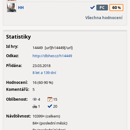
60
HH
PC
Všechna hodnocení
Statistiky
Id hry:
14449
Odkaz:
http://dbher.cz/h14449
Přidána:
23.03.2018
8 let a 139 dní
Hodnocení:
16 (60-90 %)
Komentářů:
5
Oblíbenost:
4
15
1
20
Návštěvnost:
10399× (celkem)
84× (poslední měsíc)