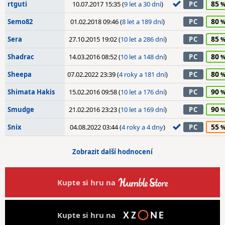
85
rtguti
10.07.2017 15:35 (
9 let a 30 dní
)
PC
80
Semo82
01.02.2018 09:46 (
8 let a 189 dní
)
PC
85
Sera
27.10.2015 19:02 (
10 let a 286 dní
)
PC
80
Shadrac
14.03.2016 08:52 (
10 let a 148 dní
)
PC
80
Sheepa
07.02.2022 23:39 (
4 roky a 181 dní
)
PC
90
Shimata Hakis
15.02.2016 09:58 (
10 let a 176 dní
)
PC
90
Smudge
21.02.2016 23:23 (
10 let a 169 dní
)
PC
55
Snix
04.08.2022 03:44 (
4 roky a 4 dny
)
PC
Zobrazit další hodnocení
Kupte si hru na
Kupte si hru na