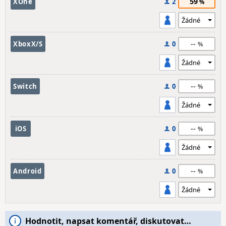
59
XOne
2
--
XboxX/S
0
--
Switch
0
--
iOS
0
--
Android
0
Hodnotit, napsat komentář, diskutovat…