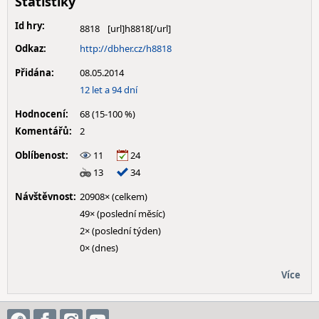
Statistiky
Id hry:
8818
Odkaz:
http://dbher.cz/h8818
Přidána:
08.05.2014
12 let a 94 dní
Hodnocení:
68 (15-100 %)
Komentářů:
2
Oblíbenost:
11
24
13
34
Návštěvnost:
20908× (celkem)
49× (poslední měsíc)
2× (poslední týden)
0× (dnes)
Více