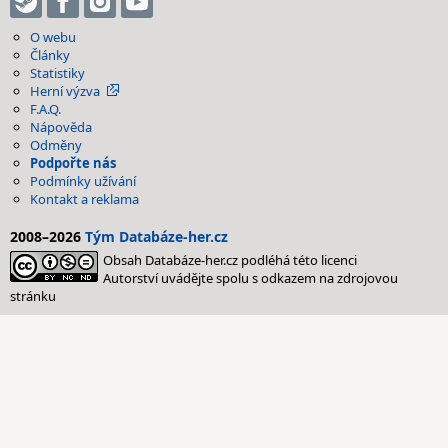
O webu
Články
Statistiky
Herní výzva
F.A.Q.
Nápověda
Odměny
Podpořte nás
Podmínky užívání
Kontakt a reklama
2008–2026
Tým Databáze-her.cz
Obsah Databáze-her.cz podléhá této licenci
Autorství uvádějte spolu s odkazem na zdrojovou
stránku