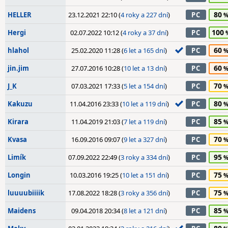
80
HELLER
23.12.2021 22:10 (
4 roky a 227 dní
)
PC
100
Hergi
02.07.2022 10:12 (
4 roky a 37 dní
)
PC
60
hlahol
25.02.2020 11:28 (
6 let a 165 dní
)
PC
60
jin.jim
27.07.2016 10:28 (
10 let a 13 dní
)
PC
70
J_K
07.03.2021 17:33 (
5 let a 154 dní
)
PC
80
Kakuzu
11.04.2016 23:33 (
10 let a 119 dní
)
PC
85
Kirara
11.04.2019 21:03 (
7 let a 119 dní
)
PC
70
Kvasa
16.09.2016 09:07 (
9 let a 327 dní
)
PC
95
Limík
07.09.2022 22:49 (
3 roky a 334 dní
)
PC
75
Longin
10.03.2016 19:25 (
10 let a 151 dní
)
PC
75
luuuubiiiik
17.08.2022 18:28 (
3 roky a 356 dní
)
PC
85
Maidens
09.04.2018 20:34 (
8 let a 121 dní
)
PC