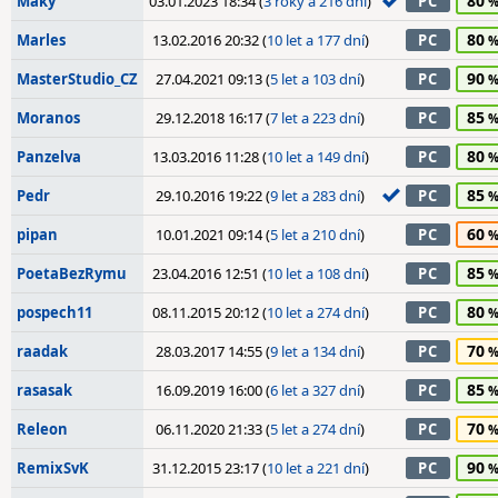
80
Maky
03.01.2023 18:34 (
3 roky a 216 dní
)
PC
80
Marles
13.02.2016 20:32 (
10 let a 177 dní
)
PC
90
MasterStudio_CZ
27.04.2021 09:13 (
5 let a 103 dní
)
PC
85
Moranos
29.12.2018 16:17 (
7 let a 223 dní
)
PC
80
Panzelva
13.03.2016 11:28 (
10 let a 149 dní
)
PC
85
Pedr
29.10.2016 19:22 (
9 let a 283 dní
)
PC
60
pipan
10.01.2021 09:14 (
5 let a 210 dní
)
PC
85
PoetaBezRymu
23.04.2016 12:51 (
10 let a 108 dní
)
PC
80
pospech11
08.11.2015 20:12 (
10 let a 274 dní
)
PC
70
raadak
28.03.2017 14:55 (
9 let a 134 dní
)
PC
85
rasasak
16.09.2019 16:00 (
6 let a 327 dní
)
PC
70
Releon
06.11.2020 21:33 (
5 let a 274 dní
)
PC
90
RemixSvK
31.12.2015 23:17 (
10 let a 221 dní
)
PC