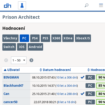
Prison Architect
Hodnocení
Všechny
PC
PS4
PS5
X360
XOne
XboxX/S
Switch
iOS
Android
Uživatel
Datum hodnocení
Hodnoce
90
BINGMAN
08.10.2015 07:43 (
10 let a 306 dní
)
PC
85
Blackhand47
10.10.2015 14:37 (
10 let a 304 dní
)
PC
80
Can
25.10.2015 21:40 (
10 let a 288 dní
)
PC
90
cancer50
22.07.2018 00:21 (
8 let a 18 dní
)
PC