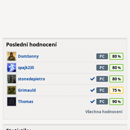
Poslední hodnocení
80
DomSonny
PC
80
spajk235
PC
80
stonedepietro
PC
75
Grimauld
PC
90
Thomas
PC
Všechna hodnocení