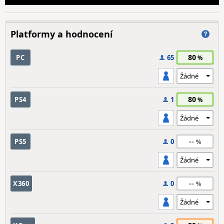
Platformy a hodnocení
80
PC
65
80
PS4
1
--
PS5
0
--
X360
0