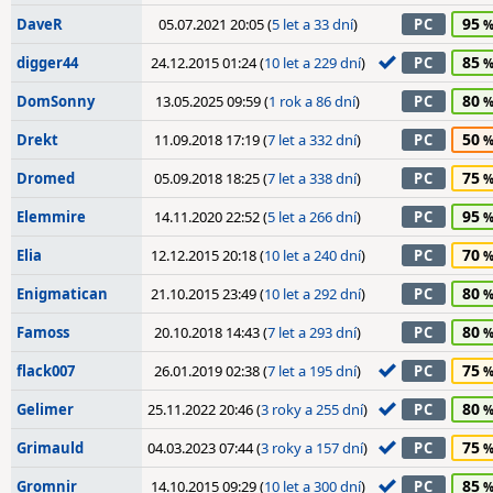
95
DaveR
05.07.2021 20:05 (
5 let a 33 dní
)
PC
85
digger44
24.12.2015 01:24 (
10 let a 229 dní
)
PC
80
DomSonny
13.05.2025 09:59 (
1 rok a 86 dní
)
PC
50
Drekt
11.09.2018 17:19 (
7 let a 332 dní
)
PC
75
Dromed
05.09.2018 18:25 (
7 let a 338 dní
)
PC
95
Elemmire
14.11.2020 22:52 (
5 let a 266 dní
)
PC
70
Elia
12.12.2015 20:18 (
10 let a 240 dní
)
PC
80
Enigmatican
21.10.2015 23:49 (
10 let a 292 dní
)
PC
80
Famoss
20.10.2018 14:43 (
7 let a 293 dní
)
PC
75
flack007
26.01.2019 02:38 (
7 let a 195 dní
)
PC
80
Gelimer
25.11.2022 20:46 (
3 roky a 255 dní
)
PC
75
Grimauld
04.03.2023 07:44 (
3 roky a 157 dní
)
PC
85
Gromnir
14.10.2015 09:29 (
10 let a 300 dní
)
PC