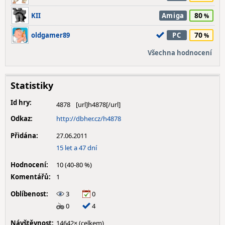
80
KII
Amiga
70
oldgamer89
PC
Všechna hodnocení
Statistiky
Id hry:
4878
Odkaz:
http://dbher.cz/h4878
Přidána:
27.06.2011
15 let a 47 dní
Hodnocení:
10 (40-80 %)
Komentářů:
1
Oblíbenost:
3
0
0
4
Návštěvnost:
14642× (celkem)