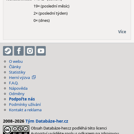
19× (poslední měsíc)
2× (poslední týden)
0× (dnes)
Více
O webu
Články
Statistiky
Herní výzva
F.A.Q.
Nápověda
Odměny
Podpořte nás
Podmínky užívání
Kontakt a reklama
2008–2026
Tým Databáze-her.cz
Obsah Databáze-her.cz podléhá této licenci
Autorství uvádějte spolu s odkazem na zdrojovou