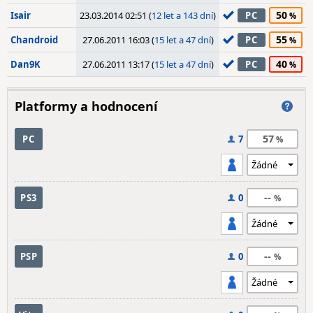
50
Isair
23.03.2014 02:51 (
12 let a 143 dní
)
PC
55
Chandroid
27.06.2011 16:03 (
15 let a 47 dní
)
PC
40
Dan9K
27.06.2011 13:17 (
15 let a 47 dní
)
PC
Platformy a hodnocení
57
PC
7
--
PS3
0
--
PSP
0