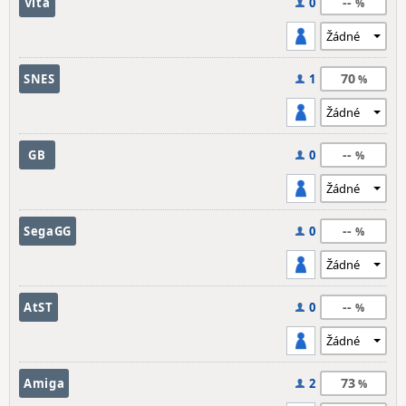
--
Vita
0
70
SNES
1
--
GB
0
--
SegaGG
0
--
AtST
0
73
Amiga
2