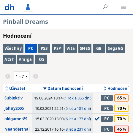
Pinball Dreams
Hodnocení
Všechny
PC
PS3
PSP
Vita
SNES
GB
SegaGG
AtST
Amiga
iOS
Uživatel
Datum hodnocení
Hodnocení
65
Subjektiv
19.08.2024 18:14 (
1 rok a 355 dní
)
PC
70
Johny2005
10.02.2021 22:51 (
5 let a 181 dní
)
PC
70
oldgamer89
15.02.2020 13:00 (
6 let a 177 dní
)
PC
45
Neanderthal
23.12.2017 16:16 (
8 let a 231 dní
)
PC