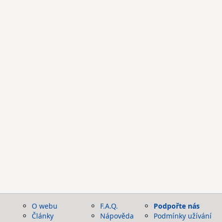
O webu
F.A.Q.
Podpořte nás
Články
Nápověda
Podmínky užívání