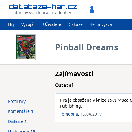
domov všech hráčů videoher
Hry
Vývojáři
Uživatelé
Diskuze
Herní výzva
Pinball Dreams
Zajímavosti
Ostatní
Hra je obsažena v knize
1001 Video G
Profil hry
Publishing.
Komentáře
1
Tomdona
,
19.04.2019
Diskuze
1
Hodnocení
10