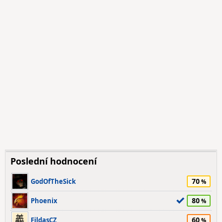
Poslední hodnocení
70
GodOfTheSick
80
Phoenix
60
FildasCZ