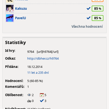
85
Kakuzu
85
PavelU
Všechna hodnocení
Statistiky
Id hry:
9764
Odkaz:
http://dbher.cz/h9764
Přidána:
18.12.2014
11 let a 235 dní
Hodnocení:
5 (60-85 %)
Komentářů:
1
Oblíbenost:
2
5
0
3