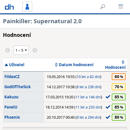
Painkiller: Supernatural 2.0
Hodnocení
Uživatel
Datum hodnocení
Hodnocení
60
FildasCZ
19.05.2016 19:55 (
10 let a 82 dní
)
70
GodOfTheSick
14.12.2017 10:38 (
8 let a 238 dní
)
85
Kakuzu
17.03.2015 19:20 (
11 let a 146 dní
)
85
PavelU
18.12.2014 14:59 (
11 let a 235 dní
)
80
Phoenix
20.10.2017 00:40 (
8 let a 294 dní
)