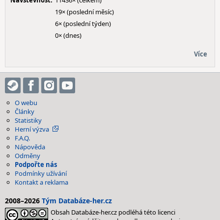
Návštěvnost:
11436× (celkem)
19× (poslední měsíc)
6× (poslední týden)
0× (dnes)
Více
O webu
Články
Statistiky
Herní výzva
F.A.Q.
Nápověda
Odměny
Podpořte nás
Podmínky užívání
Kontakt a reklama
2008–2026
Tým Databáze-her.cz
Obsah Databáze-her.cz podléhá této licenci