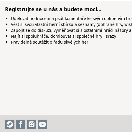
Registrujte se u nás a budete moci…
Udělovat hodnocení a psát komentáře ke svým oblíbeným h
Vést si svou vlastní herní sbírku a seznamy (dohrané hry, wis
Zapojit se do diskuzí, vyměňovat si s ostatními hráči názory a
Najít si spoluhráče, domlouvat si společné hry i srazy
Pravidelně soutěžit o řadu skvělých her