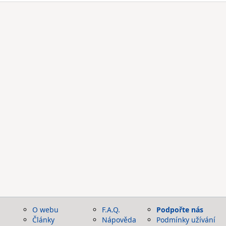
O webu
F.A.Q.
Podpořte nás
Články
Nápověda
Podmínky užívání