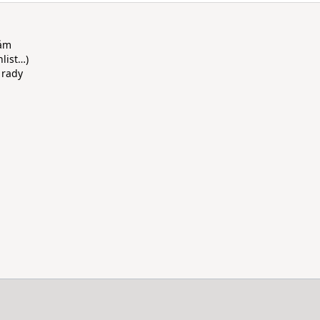
rám
hlist…)
 rady