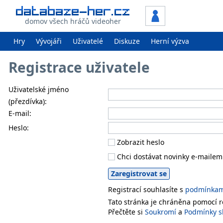
domov všech hráčů videoher
Hry
Vývojáři
Uživatelé
Diskuze
Herní výzva
Registrace uživatele
Uživatelské jméno
(přezdívka):
E-mail:
Heslo:
Zobrazit heslo
Chci dostávat novinky e-mailem
Registrací souhlasíte s
podmínkami
Tato stránka je chráněna pomocí
Přečtěte si
Soukromí
a
Podmínky s