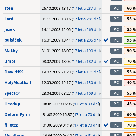
60
sten
26.10.2008 13:17 (
17 let a 287 dní
)
PC
55
Lord
01.11.2008 13:16 (
17 let a 281 dní
)
PC
55
jezek
14.11.2008 12:05 (
17 let a 269 dní
)
PC
95
bubáček
16.01.2009 13:44 (
17 let a 205 dní
)
PC
50
Makky
31.01.2009 18:07 (
17 let a 190 dní
)
PC
70
umpi
08.02.2009 13:04 (
17 let a 182 dní
)
PC
55
Dawid199
19.02.2009 21:23 (
17 let a 171 dní
)
PC
40
HolyMeatball
12.03.2009 12:17 (
17 let a 150 dní
)
PC
55
SpectOr
23.04.2009 08:27 (
17 let a 109 dní
)
PC
45
Headup
08.05.2009 16:35 (
17 let a 93 dní
)
PC
60
DeformPyrin
31.05.2009 15:37 (
17 let a 70 dní
)
PC
70
filletzz
01.06.2009 04:19 (
17 let a 70 dní
)
PC
60
MishKonn
10.06.2009 04:10 (
17 let a 61 dní
)
PC