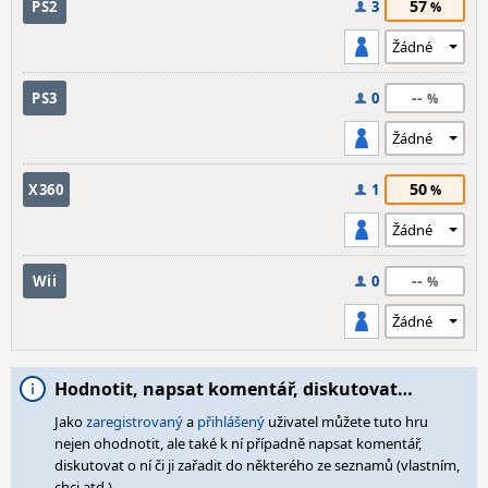
57
PS2
3
--
PS3
0
50
X360
1
--
Wii
0
Hodnotit, napsat komentář, diskutovat…
Jako
zaregistrovaný
a
přihlášený
uživatel můžete tuto hru
nejen ohodnotit, ale také k ní případně napsat komentář,
diskutovat o ní či ji zařadit do některého ze seznamů (vlastním,
chci atd.).