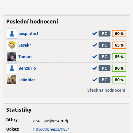
Poslední hodnocení
60
pospinho1
PC
65
Sasakr
PC
85
Toman
PC
90
Benzurio
PC
80
Le0nidas
PC
Všechna hodnocení
Statistiky
Id hry:
854
Odkaz:
http://dbher.cz/h854