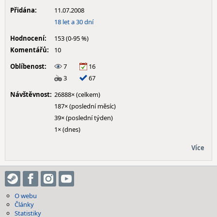
Přidána:
11.07.2008
18 let a 30 dní
Hodnocení:
153 (0-95 %)
Komentářů:
10
Oblíbenost:
7
16
3
67
Návštěvnost:
26888× (celkem)
187× (poslední měsíc)
39× (poslední týden)
1× (dnes)
Více
O webu
Články
Statistiky