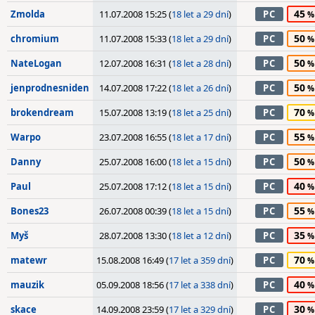
45
Zmolda
11.07.2008 15:25 (
18 let a 29 dní
)
PC
50
chromium
11.07.2008 15:33 (
18 let a 29 dní
)
PC
50
NateLogan
12.07.2008 16:31 (
18 let a 28 dní
)
PC
50
jenprodnesniden
14.07.2008 17:22 (
18 let a 26 dní
)
PC
70
brokendream
15.07.2008 13:19 (
18 let a 25 dní
)
PC
55
Warpo
23.07.2008 16:55 (
18 let a 17 dní
)
PC
50
Danny
25.07.2008 16:00 (
18 let a 15 dní
)
PC
40
Paul
25.07.2008 17:12 (
18 let a 15 dní
)
PC
55
Bones23
26.07.2008 00:39 (
18 let a 15 dní
)
PC
35
Myš
28.07.2008 13:30 (
18 let a 12 dní
)
PC
70
matewr
15.08.2008 16:49 (
17 let a 359 dní
)
PC
40
mauzik
05.09.2008 18:56 (
17 let a 338 dní
)
PC
30
skace
14.09.2008 23:59 (
17 let a 329 dní
)
PC