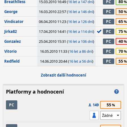
80
Breathlless
15.03.2010 16:49 (
16 let a 147 dní
)
PC
50
George
16.03.2010 22:57 (
16 let a 146 dní
)
PC
65
Vindicator
06.04.2010 11:23 (
16 let a 126 dní
)
PC
75
Jirka82
17.04.2010 14:41 (
16 let a 114 dní
)
PC
40
Gonzalez
25.04.2010 15:31 (
16 let a 106 dní
)
PC
70
Vitorio
16.05.2010 11:33 (
16 let a 86 dní
)
PC
55
Redfield
14.06.2010 20:44 (
16 let a 56 dní
)
PC
Zobrazit další hodnocení
Platformy a hodnocení
55
PC
149