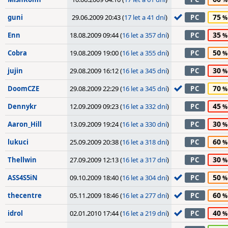
75
guni
29.06.2009 20:43 (
17 let a 41 dní
)
PC
35
Enn
18.08.2009 09:44 (
16 let a 357 dní
)
PC
50
Cobra
19.08.2009 19:00 (
16 let a 355 dní
)
PC
30
jujin
29.08.2009 16:12 (
16 let a 345 dní
)
PC
70
DoomCZE
29.08.2009 22:29 (
16 let a 345 dní
)
PC
45
Dennykr
12.09.2009 09:23 (
16 let a 332 dní
)
PC
30
Aaron_Hill
13.09.2009 19:24 (
16 let a 330 dní
)
PC
60
lukuci
25.09.2009 20:38 (
16 let a 318 dní
)
PC
30
Thellwin
27.09.2009 12:13 (
16 let a 317 dní
)
PC
50
ASS4S5iN
09.10.2009 18:40 (
16 let a 304 dní
)
PC
60
thecentre
05.11.2009 18:46 (
16 let a 277 dní
)
PC
40
idrol
02.01.2010 17:44 (
16 let a 219 dní
)
PC