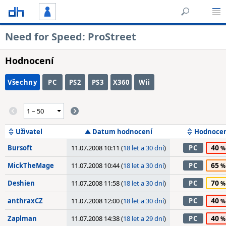
Need for Speed: ProStreet
Hodnocení
Všechny
PC
PS2
PS3
X360
Wii
Uživatel
Datum hodnocení
Hodnoce
40
Bursoft
11.07.2008 10:11 (
18 let a 30 dní
)
PC
65
MickTheMage
11.07.2008 10:44 (
18 let a 30 dní
)
PC
70
Deshien
11.07.2008 11:58 (
18 let a 30 dní
)
PC
40
anthraxCZ
11.07.2008 12:00 (
18 let a 30 dní
)
PC
40
Zaplman
11.07.2008 14:38 (
18 let a 29 dní
)
PC