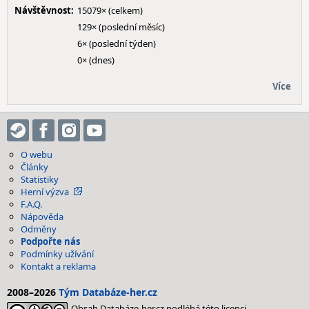
Návštěvnost:
15079× (celkem)
129× (poslední měsíc)
6× (poslední týden)
0× (dnes)
Více
O webu
Články
Statistiky
Herní výzva
F.A.Q.
Nápověda
Odměny
Podpořte nás
Podmínky užívání
Kontakt a reklama
2008–2026
Tým Databáze-her.cz
Obsah Databáze-her.cz podléhá této licenci