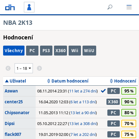
NBA 2K13
Hodnocení
Všechny
PC
PS3
X360
Wii
WiiU
Uživatel
Datum hodnocení
Hodnocení
95
Aswan
08.11.2014 23:31 (
11 let a 274 dní
)
PC
90
center25
16.04.2020 12:03 (
6 let a 113 dní
)
X360
80
Chipsonator
11.05.2013 11:12 (
13 let a 90 dní
)
PC
70
Dipsi
05.10.2012 22:27 (
13 let a 308 dní
)
PC
75
flack007
19.01.2019 02:00 (
7 let a 202 dní
)
PC