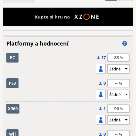
Kupte si hru na
Platformy a hodnocení
83
PC
17
--
PS3
0
90
X360
1
--
Wii
0