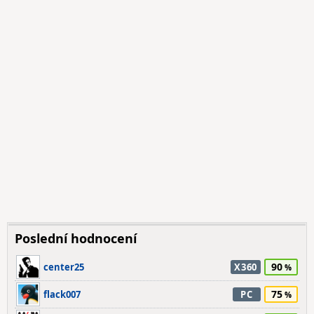
Poslední hodnocení
90
center25
X360
75
flack007
PC