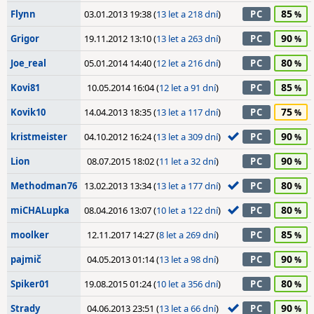
85
Flynn
03.01.2013 19:38 (
13 let a 218 dní
)
PC
90
Grigor
19.11.2012 13:10 (
13 let a 263 dní
)
PC
80
Joe_real
05.01.2014 14:40 (
12 let a 216 dní
)
PC
85
Kovi81
10.05.2014 16:04 (
12 let a 91 dní
)
PC
75
Kovik10
14.04.2013 18:35 (
13 let a 117 dní
)
PC
90
kristmeister
04.10.2012 16:24 (
13 let a 309 dní
)
PC
90
Lion
08.07.2015 18:02 (
11 let a 32 dní
)
PC
80
Methodman76
13.02.2013 13:34 (
13 let a 177 dní
)
PC
80
miCHALupka
08.04.2016 13:07 (
10 let a 122 dní
)
PC
85
moolker
12.11.2017 14:27 (
8 let a 269 dní
)
PC
90
pajmič
04.05.2013 01:14 (
13 let a 98 dní
)
PC
80
Spiker01
19.08.2015 01:24 (
10 let a 356 dní
)
PC
90
Strady
04.06.2013 23:51 (
13 let a 66 dní
)
PC