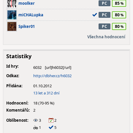
85
moolker
PC
80
miCHALupka
PC
80
Spiker01
PC
Všechna hodnocení
Statistiky
Id hry:
6032
Odkaz:
http://dbher.cz/h6032
Přidána:
01.10.2012
13 let a 312 dní
Hodnocení:
18 (70-95 %)
Komentářů:
2
Oblíbenost:
3
2
1
5