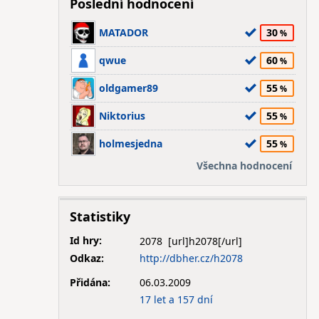
Poslední hodnocení
MATADOR
30
qwue
60
oldgamer89
55
Niktorius
55
holmesjedna
55
Všechna hodnocení
Statistiky
Id hry:
2078
Odkaz:
http://dbher.cz/h2078
Přidána:
06.03.2009
17 let a 157 dní