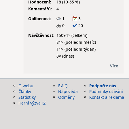
Hodnocení:
18 (10-65 %)
Komentářů:
4
Oblíbenost:
1
3
0
20
Návštěvnost:
15094× (celkem)
81× (poslední měsíc)
11× (poslední týden)
0× (dnes)
Více
O webu
F.A.Q.
Podpořte nás
Články
Nápověda
Podmínky užívání
Statistiky
Odměny
Kontakt a reklama
Herní výzva