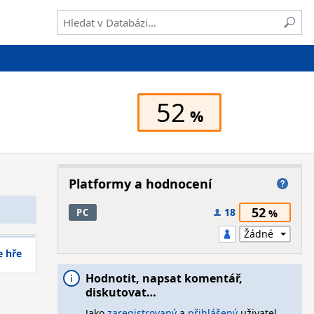
52
Platformy a hodnocení
52
18
PC
e hře
Hodnotit, napsat komentář,
diskutovat…
Jako
zaregistrovaný
a
přihlášený
uživatel