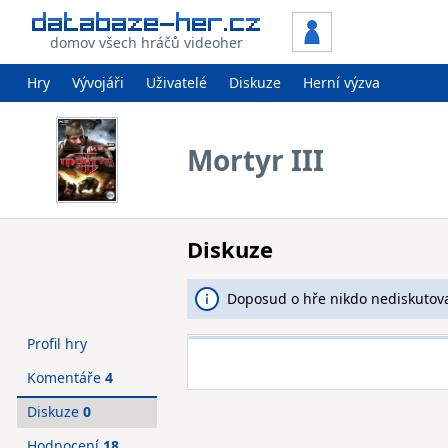
domov všech hráčů videoher
Hry
Vývojáři
Uživatelé
Diskuze
Herní výzva
Mortyr III
Diskuze
Doposud o hře nikdo nediskutova
Profil hry
Komentáře
4
Diskuze
0
Hodnocení
18