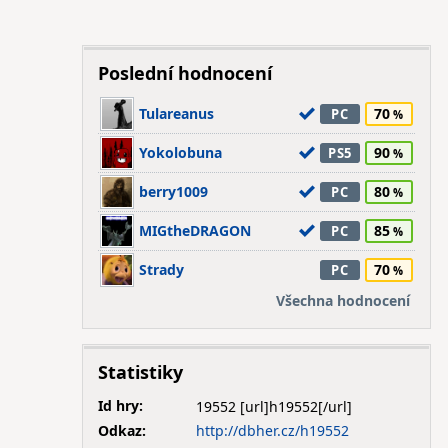
Poslední hodnocení
Tulareanus
70
PC
Yokolobuna
90
PS5
berry1009
80
PC
MIGtheDRAGON
85
PC
Strady
70
PC
Všechna hodnocení
Statistiky
Id hry:
19552
Odkaz:
http://dbher.cz/h19552