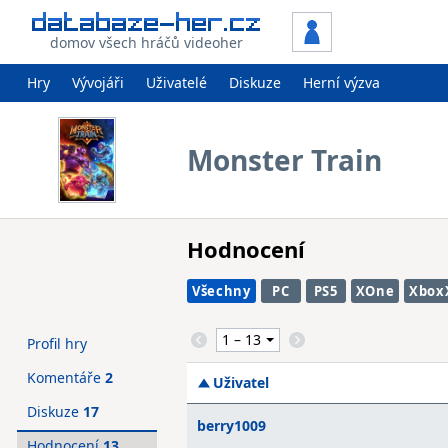
domov všech hráčů videoher
Hry
Vývojáři
Uživatelé
Diskuze
Herní výzva
Monster Train
Hodnocení
Všechny
PC
PS5
XOne
Xbox
Profil hry
Komentáře
2
Uživatel
Diskuze
17
berry1009
Hodnocení
13