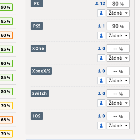
80
12
PC
90
85
90
1
PS5
60
--
0
XOne
85
90
--
0
XboxX/S
85
80
--
0
Switch
70
--
0
iOS
65
70