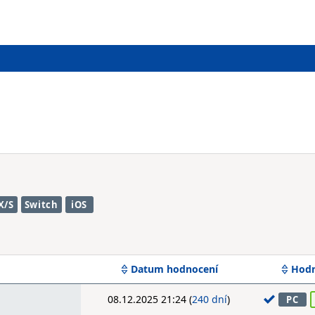
X/S
Switch
iOS
Datum hodnocení
Hodn
08.12.2025 21:24 (
240 dní
)
PC