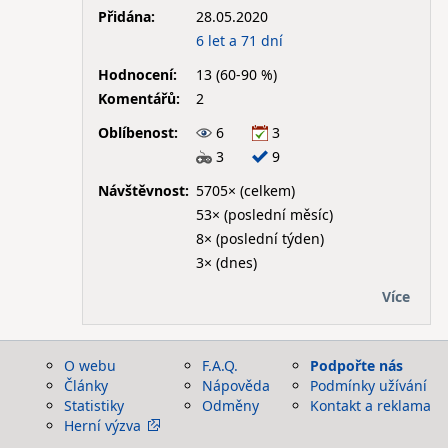
Přidána:
28.05.2020
6 let a 71 dní
Hodnocení:
13 (60-90 %)
Komentářů:
2
Oblíbenost:
6
3
3
9
Návštěvnost:
5705× (celkem)
53× (poslední měsíc)
8× (poslední týden)
3× (dnes)
Více
O webu
F.A.Q.
Podpořte nás
Články
Nápověda
Podmínky užívání
Statistiky
Odměny
Kontakt a reklama
Herní výzva