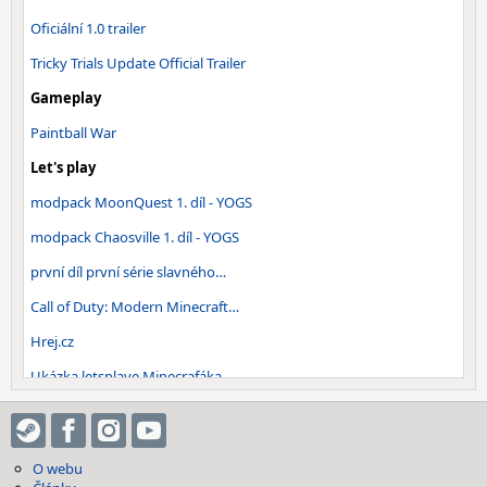
Oficiální 1.0 trailer
Tricky Trials Update Official Trailer
Gameplay
Paintball War
Let's play
modpack MoonQuest 1. díl - YOGS
modpack Chaosville 1. díl - YOGS
první díl první série slavného…
Call of Duty: Modern Minecraft…
Hrej.cz
Ukázka letsplaye Minecrafáka
Ukázka Českého Multiplayeru
Videorecenze
O webu
Zero Punctuation