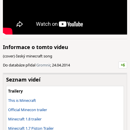
Informace o tomto videu
(cover) český minecraft song
Do databáze přidal
Gromnir
, 24.04.2014
+6
Seznam videí
Trailery
This is Minecraft
Official Minecon trailer
Minecraft 1.8 trailer
Minecraft 1.7 Piston Trailer